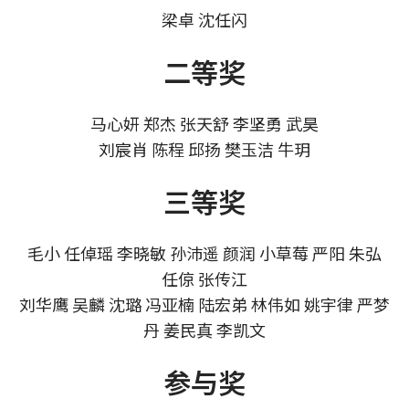
梁卓 沈任闪
二等奖
马心妍 郑杰 张天舒 李坚勇 武昊
刘宸肖 陈程 邱扬 樊玉洁 牛玥
三等奖
毛小 任倬瑶 李晓敏 孙沛遥 颜润 小草莓 严阳 朱弘
任倞 张传江
刘华鹰 吴麟 沈璐 冯亚楠 陆宏弟 林伟如 姚宇律 严梦
丹 姜民真 李凯文
参与奖