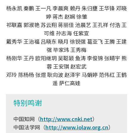
杨永凯 秦鹏 王一凡 李晨爽 赖丹 朱归壅 王华锋 邓晓
婷 蒋杰 赵娴 徐雏
祁联嘉 郭淑艳 苏云翔 蒋丽佳 池晨艺 王孔祥 付浩 王
可维 孙志海 任紫宣
戴秀华 王治福 吕晓东 晓月 徐锐强 葛亚飞 王腾 王建
强 毕家玮 王秀梅
杨刚华 王丹 欧阳继玥 吴聪颖 鱼涛 李俊锦 张晴宇 熊
蓉 王安琪 赵宏武
邓玲 陈杨杨 张煜 耿向波 赵泽宇 马蛸婷 范伟红 王鹤
遥 萨仁高娃
特别鸣谢
中国知网（
http://www.cnki.net
）
中国法学网（
http://www.iolaw.org.cn
）