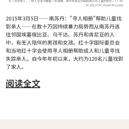
为了寻找亲人，一群人在莱尔翻看一本相册，其中有身在邻国的南苏丹儿童的照片。CC BY-
NC-ND/ICRC/Pawel Krzysiek
2015年3月5日——南苏丹："寻人相册"帮助儿童找
到亲人——在数十万因持续暴力局势而从南苏丹逃
往邻国埃塞俄比亚、乌干达、苏丹和肯尼亚的人
中，有无人陪伴的男孩和女孩。红十字国际委员会
和当地红十字会使用寻人相册帮助成人和儿童寻找
失踪亲人。自今年年初以来，大约为120名儿童找到
了家人。
阅读全文