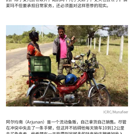
莱玛不但要承担日常家务，还必须面对这样悲惨的现实。
ICRC/Munafeer
阿尔均南（Arjunan）是一个流动鱼贩，自己拿货自己销售。尽管
在冲突中失去了一条手臂，但这并不妨碍他每天骑车10到12公里
去买鱼来卖。他希望有一天能攒到足够多的钱来种庄稼增加收入。