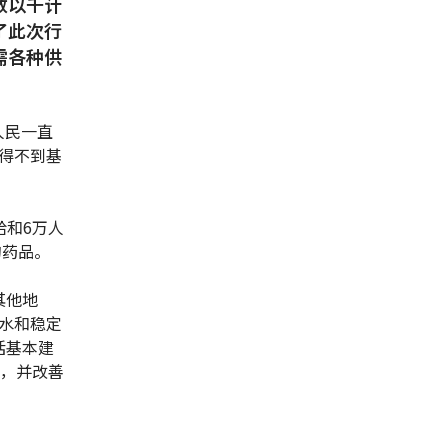
数以千计
了此次行
需各种供
人民一直
得不到基
给和6万人
的药品。
其他地
水和稳定
括基本建
层，并改善