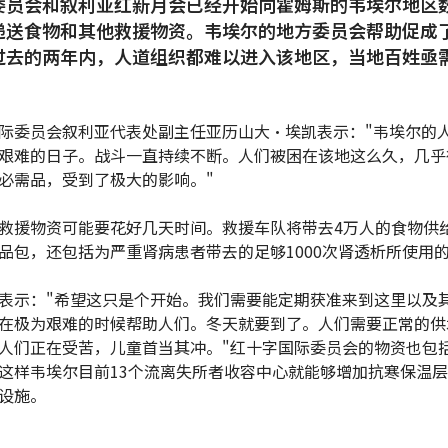
委员会和叙利亚红新月会已经开始向霍姆斯的韦埃尔地区
递送食物和其他救援物资。韦埃尔的地方委员会帮助促成
过去的两年内，人道组织都难以进入该地区，当地百姓亟
际委员会叙利亚代表处副主任亚历山大·埃凯表示："韦埃尔的
艰难的日子。战斗一直持续不断。人们被困在该地这么久，几乎
必需品，受到了极大的影响。"
救援物资可能要花好几天时间。救援车队将带去4万人的食物供
品包，还包括为严重肾病患者带去的足够1000次肾透析所使用
表示："希望这只是个开始。我们需要能定期获准来到这里以及
在极为艰难的时候帮助人们。冬天就要到了。人们需要正常的供
人们正在受苦，儿童首当其冲。"红十字国际委员会的物资也包
这样韦埃尔目前13个流离失所者收容中心就能够增加抗寒保温
设施。