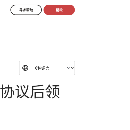
寻求帮助
捐款
火协议后领