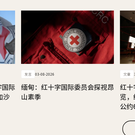
发言
03-08-2026
文章
字国际
缅甸：红十字国际委员会探视昂
红十
加沙
山素季
览，
公约