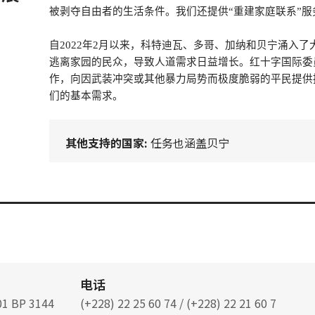
被剥夺自由者的生活条件。我们还提供“重建家庭联系”
自
2022
年
2
月以来，科特迪瓦、多哥、加纳和贝宁涌入了
逃离家园的民众，导致人道需求日益增长。红十字国际委
作，向因武装冲突或其他暴力局势而极度脆弱的平民提供
们的基本需求。
其他支持的国家:
任务也涵盖贝宁
电话
 01 BP 3144
(+228) 22 25 60 74 / (+228) 22 21 60 7