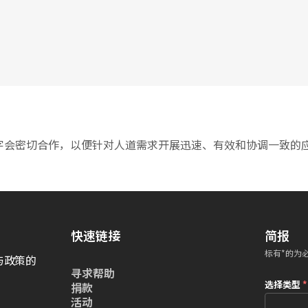
字会密切合作，以便针对人道需求开展迅速、有效和协调一致的
快速链接
简报
标有*的为
与政策的
寻求帮助
选择类型
*
捐款
活动