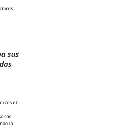
cnicos
ma sus
adas
uerzos en
sonas
ndo la