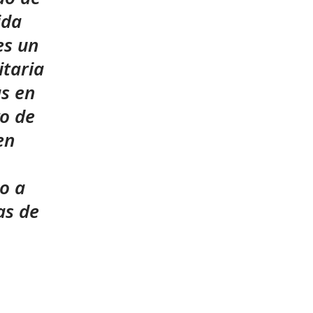
ida
es un
itaria
as en
ro de
en
ho a
as de