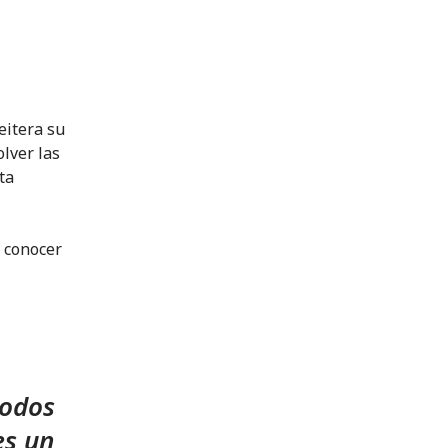
eitera su
lver las
ta
o conocer
todos
es un