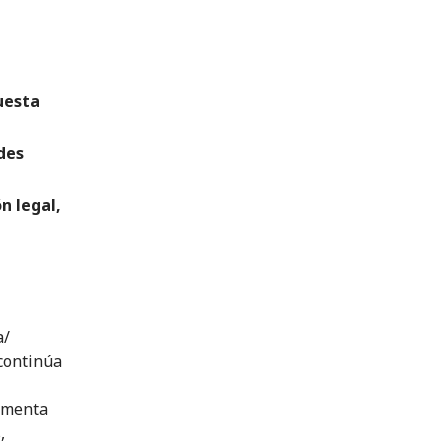
uesta
des
n legal,
a/
continúa
aumenta
,