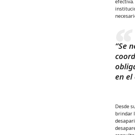
efectiva.
instituc
necesari
“Se n
coord
oblig
en el
Desde su
brindar 
desapari
desapare