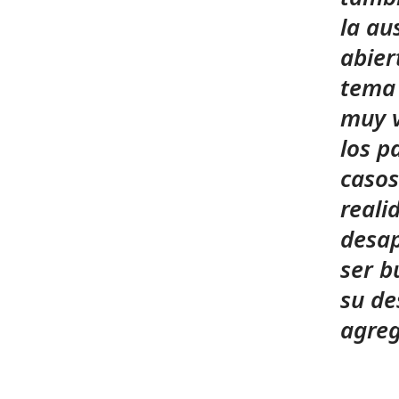
la au
abier
tema 
muy v
los p
casos
reali
desap
ser b
su de
agre