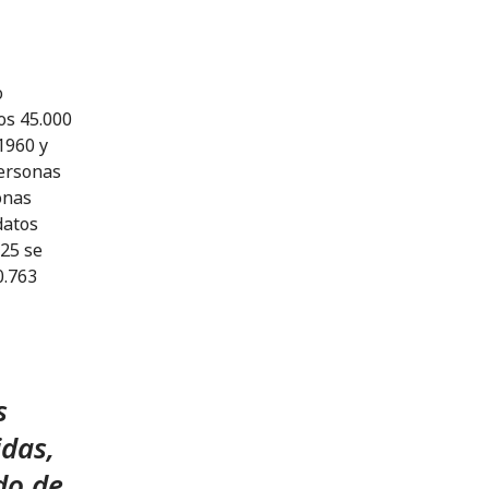
o
os 45.000
1960 y
personas
onas
datos
025 se
0.763
s
idas,
do de