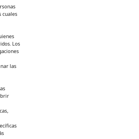
ersonas
s cuales
uienes
idos. Los
gaciones
inar las
las
brir
cas,
ecíficas
ás