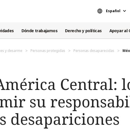
Español
vidades
Dónde trabajamos
Derecho y políticas
Apoyar al 
es y desarme
Personas protegidas
Personas desaparecidas
Méxi
mérica Central: l
mir su responsabi
as desapariciones