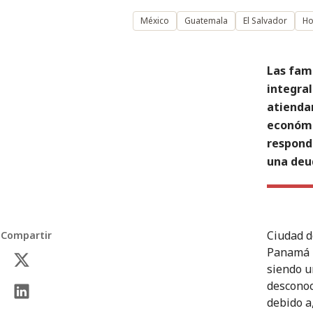
México
Guatemala
El Salvador
Ho
Las fami
integral
atienda
económic
responde
una deud
Ciudad d
Compartir
Panamá –
siendo u
desconoc
debido a,