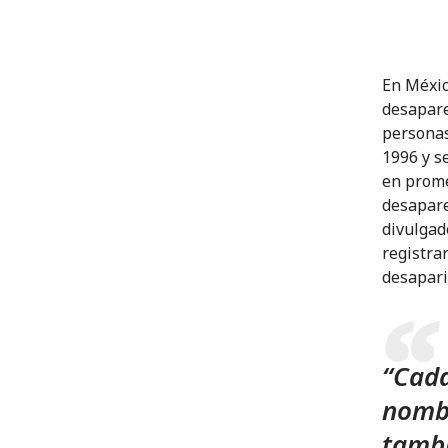
En Méxic
desapare
personas
1996 y s
en prome
desapare
divulgad
registra
desapari
“Cada
nombr
tambi