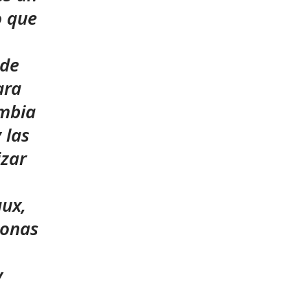
o que
nde
ara
ambia
 las
izar
aux,
sonas
y