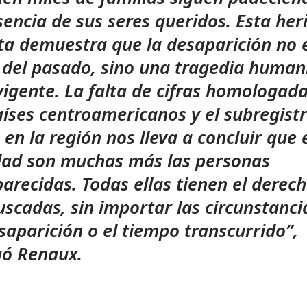
sencia de sus seres queridos. Esta her
ta demuestra que la desaparición no 
del pasado, sino una tragedia human
igente. La falta de cifras homologad
aíses centroamericanos y el subregist
 en la región nos lleva a concluir que 
dad son muchas más las personas
arecidas. Todas ellas tienen el derec
uscadas, sin importar las circunstanci
saparición o el tiempo transcurrido”,
gó Renaux.