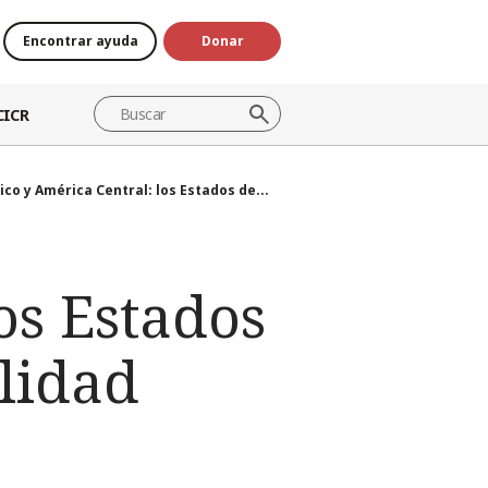
Encontrar ayuda
Donar
CICR
co y América Central: los Estados de...
os Estados
lidad