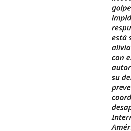
golpe
impid
respu
está 
alivi
con e
autor
su de
preve
coord
desap
Inter
Améri