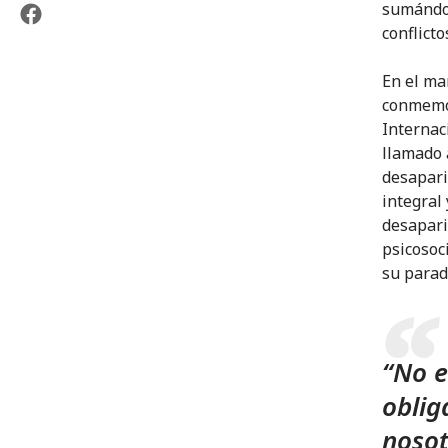
sumándos
conflict
En el ma
conmemor
Internac
llamado 
desapari
integral
desapari
psicosoc
su parad
“No e
oblig
nosot