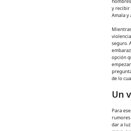
hombres 
y recibi
Amala y a
Mientras
violencia
seguro. 
embaraza
opción q
empezaro
pregunta
de lo cu
Un v
Para ese
rumores 
dar a luz