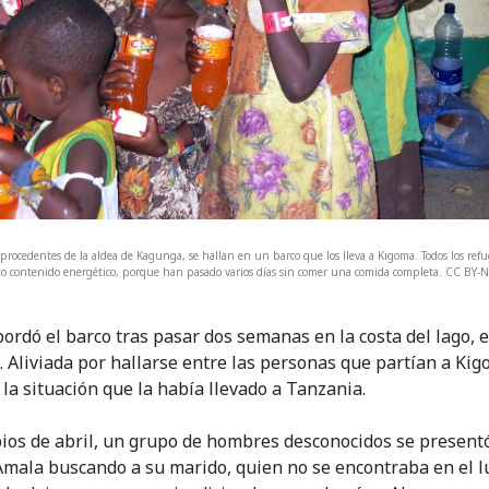
 procedentes de la aldea de Kagunga, se hallan en un barco que los lleva a Kigoma. Todos los ref
alto contenido energético, porque han pasado varios días sin comer una comida completa. CC BY
ordó el barco tras pasar dos semanas en la costa del lago, 
 Aliviada por hallarse entre las personas que partían a Kig
 la situación que la había llevado a Tanzania.
pios de abril, un grupo de hombres desconocidos se presentó
Amala buscando a su marido, quien no se encontraba en el lu