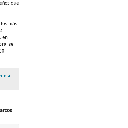
ueños que
 los más
os
, en
ra, se
00
yen a
barcos