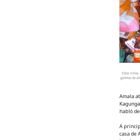
Estos niños,
galletas de 
Amala ab
Kagunga.
habló de
A princi
casa de 