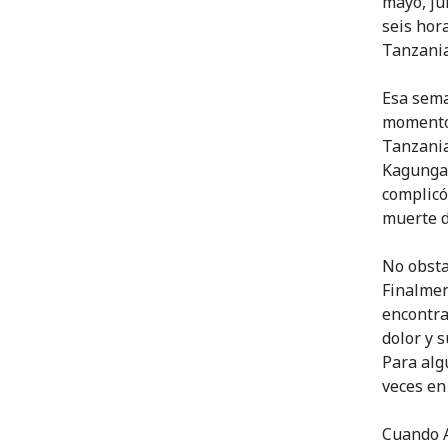
mayo, jun
seis hor
Tanzania
Esa sema
momento,
Tanzania
Kagunga,
complicó
muerte d
No obsta
Finalmen
encontra
dolor y 
Para alg
veces en
Cuando A