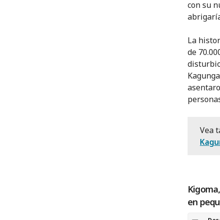
con su n
abrigaría
La histo
de 70.00
disturbio
Kagunga 
asentaro
personas
Vea t
Kagu
Kigoma,
en pequ