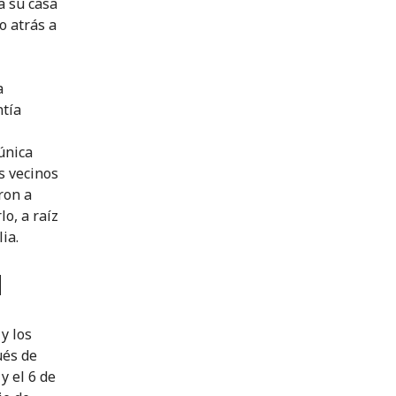
a su casa
o atrás a
a
ntía
única
s vecinos
ron a
o, a raíz
ia.
d
y los
ués de
y el 6 de