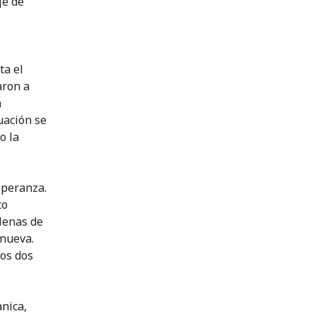
je de
ta el
aron a
n
uación se
o la
speranza.
to
lenas de
 nueva.
nos dos
nica,