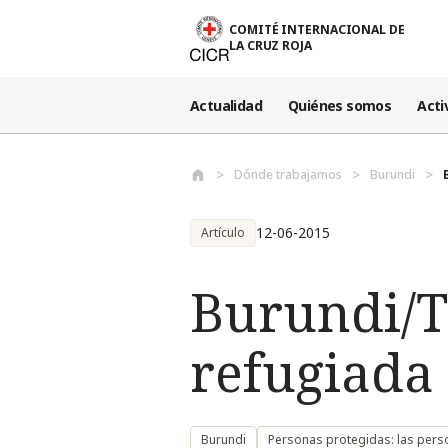
Pasar al contenido principal
COMITÉ INTERNACIONAL DE
LA CRUZ ROJA
Actualidad
Quiénes somos
Acti
Dónde trabajamos
Burundi
12-06-2015
Artículo
Burundi/T
refugiada
Burundi
Personas protegidas: las per