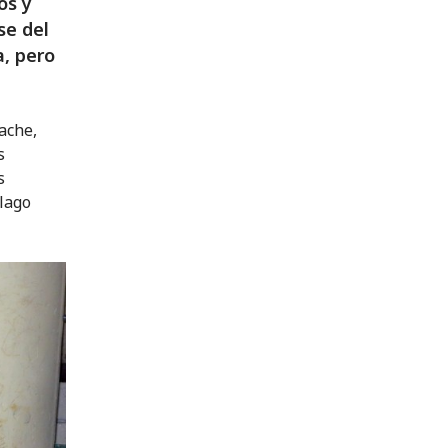
os y
se del
a, pero
ache,
s
s
 lago