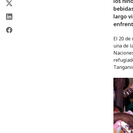
los niñ
bebidas
largo v
enfrent
El 20 de
una de l
Naciones
refugiad
Tanganic