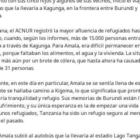
to con sus cinco hijos y algunos de sus vecinos, inició el via
as que la llevaría a Kagunga, en la frontera entre Burundi y
.
na, el ACNUR registró la mayor afluencia de refugiados has
 cuando, según los informes, más de 15.000 personas entr
 a través de Kagunga. Para Amala, era difícil permanecer e
 porque faltaban los alimentos, el agua y la vivienda. La sit
 más aún por un brote de cólera, que hasta ahora ha causad
e 31 personas.
nte, en este día en particular, Amala se se sentía llena de e
te se hallaba camino a Kigoma, lo que significaba que pron
ría tranquilidad y refugio. Sus memorias de Burundi están l
sufrimiento, y su única esperanza es la de empezar una vida
unos refugiados, Tanzania ha sido un refugio seguro al me
 el pasado.
mala subió al autobús que la llevaría al estadio Lago Tanga