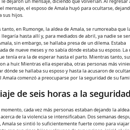
le dejaron un mensaje, diciendo que volverían. Al regresar 
r el mensaje, el esposo de Amala huyó para ocultarse, dejand
 sus hijos.
 tanto, en Rumonge, la aldea de Amala, se rumoreaba que l
 llegaría hasta allí y, para mediados de abril, ya nadie se se
Amala, sin embargo, se hallaba presa de un dilema. Estaba
da de nueve meses y no sabía dónde estaba su esposo. La 
ue tenía era la de esperar hasta el parto. Mientras tanto, su
n a huir. Mientras ella esperaba, otras personas más vinie
r dónde se hallaba su esposo y hasta la acusaron de ocultarl
al Amala comenzó a preocuparse por la seguridad de su famil
iaje de seis horas a la segurida
 momento, cada vez más personas estaban dejando la aldea 
acerca de la violencia se intensificaban. Dos semanas desp
, Amala se sintió lo suficientemente fuerte como para viajar 