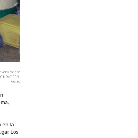
ugiados reciben
-NC-ND/CICR/L.
Kamau
en
oma,
 en la
gar. Los