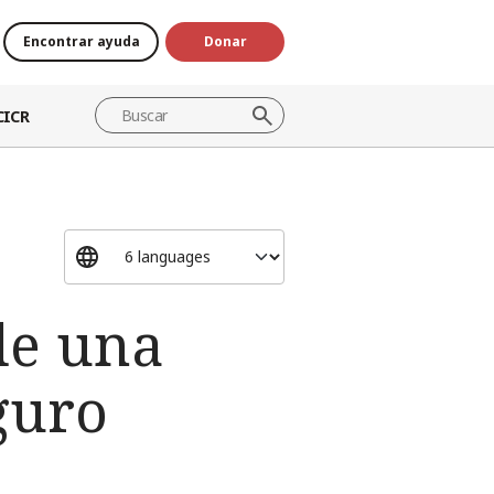
Encontrar ayuda
Donar
CICR
de una
guro