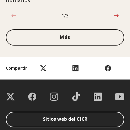
1/3
1de3
Más
Compartir
Sitios web del CICR