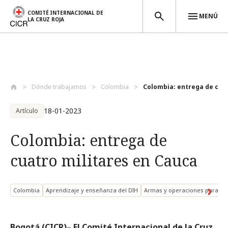
COMITÉ INTERNACIONAL DE
MENÚ
LA CRUZ ROJA
Pasar al contenido principal
Dónde trabajamos
Colombia
Colombia: entrega de cuat
18-01-2023
Artículo
Colombia: entrega de
cuatro militares en Cauca
Colombia
Aprendizaje y enseñanza del DIH
Armas y operaciones para hac
Bogotá (CICR)– El Comité Internacional de la Cruz