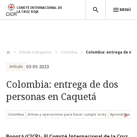
COMITÉ INTERNACIONAL DE
MENÚ
LA CRUZ ROJA
Pasar al contenido principal
Dónde trabajamos
Colombia
Colombia: entrega de dos 
03-05-2023
Artículo
Colombia: entrega de dos
personas en Caquetá
Colombia
Armas y operaciones para hacer cumplir la ley
Aprendizaje y e
Bogotá (CICR)– El Comité Internacional de la Cruz