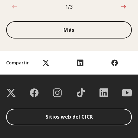
1/3
1de3
Más
Compartir
Sitios web del CICR