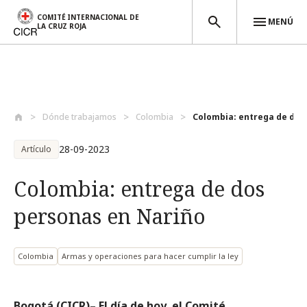
COMITÉ INTERNACIONAL DE
MENÚ
LA CRUZ ROJA
Pasar al contenido principal
Dónde trabajamos
Colombia
Colombia: entrega de dos 
28-09-2023
Artículo
Colombia: entrega de dos
personas en Nariño
Colombia
Armas y operaciones para hacer cumplir la ley
Bogotá (CICR)– El día de hoy, el Comité