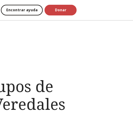
Encontrar ayuda
Donar
upos de
Veredales