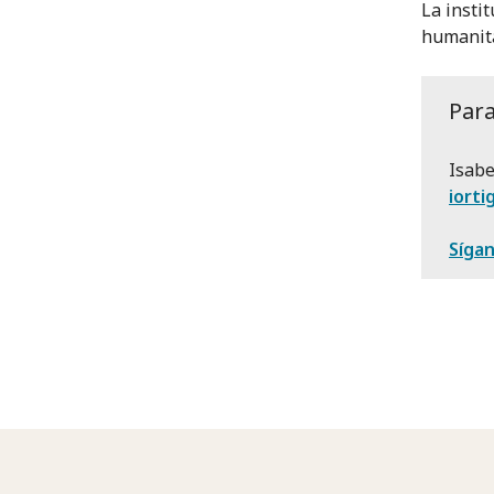
La insti
humanita
Par
Isabe
iort
Síga