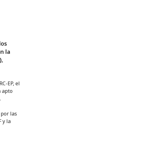
dos
n la
),
RC-EP, el
a apto
.
 por las
 y la