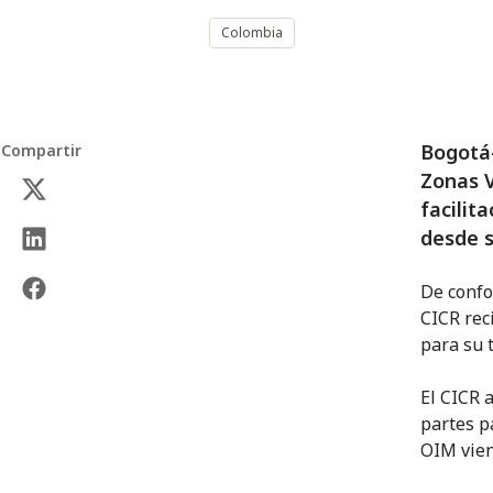
Colombia
Bogotá-
Compartir
Zonas V
facilit
desde s
De confo
CICR rec
para su t
El CICR 
partes p
OIM vie