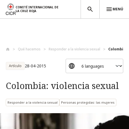
COMITÉ INTERNACIONAL DE
MENÚ
LA CRUZ ROJA
Pasar al contenido principal
Qué hacemos
Responder a la violencia sexual
Colombia: v
28-04-2015
Artículo
Colombia: violencia sexual
Responder a la violencia sexual
Personas protegidas: las mujeres