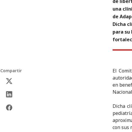
de liber
una clí
de Adap
Dicha cl
para su 
fortalec
El Comit
Compartir
autorida
en benef
Nacional
Dicha cl
pediatrí
aproxima
con sus 