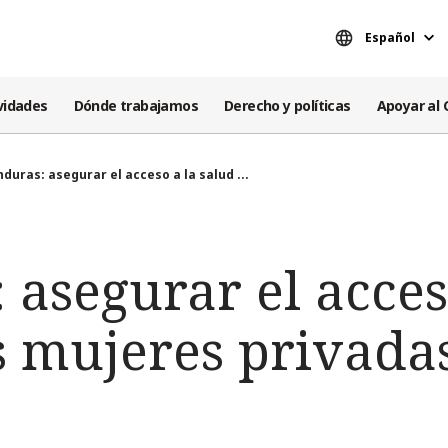
Español
vidades
Dónde trabajamos
Derecho y políticas
Apoyar al 
duras: asegurar el acceso a la salud ...
asegurar el acces
s mujeres privada