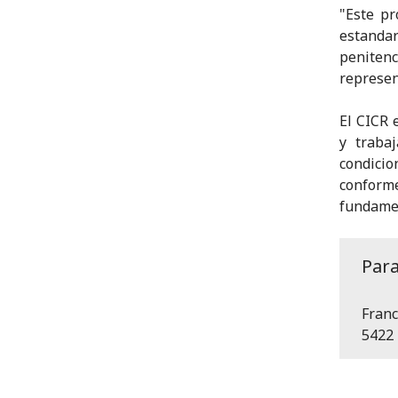
"Este pr
estanda
penitenc
represen
El CICR 
y traba
condici
conform
fundamen
Par
Franc
5422