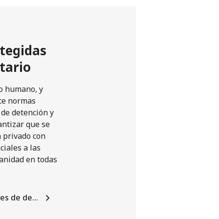
otegidas
tario
to humano, y
ece normas
 de detención y
antizar que se
n privado con
ciales a las
manidad en todas
res de de…