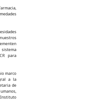
farmacia,
rmedades
esidades
 nuestros
lementen
 sistema
ICR para
nio marco
gral a la
etaria de
 Humanos,
Instituto