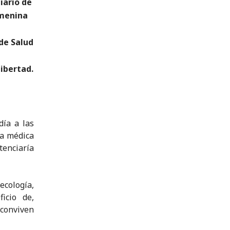
iario de
emenina
de Salud
libertad.
día a las
ca médica
tenciaría
ecología,
ficio de,
 conviven