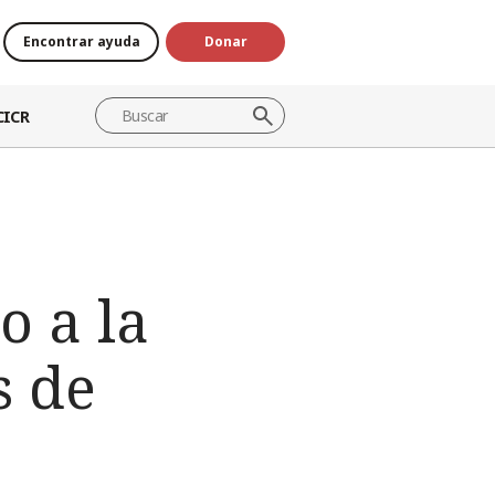
Encontrar ayuda
Donar
CICR
o a la
s de