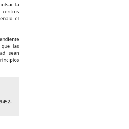
pulsar la
 centros
señaló el
pendiente
 que las
tad sean
incipios
 9452-