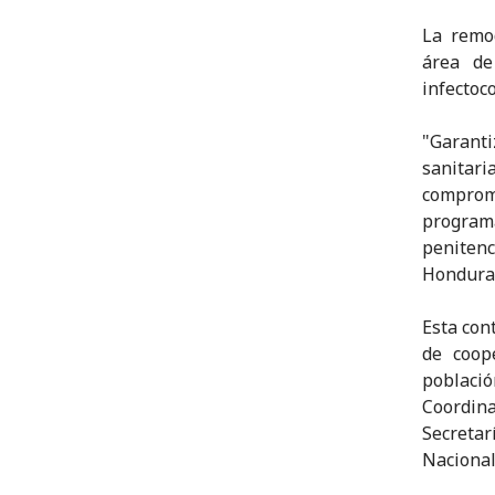
La remod
área de
infectoc
"Garant
sanitari
comprom
program
peniten
Hondura
Esta con
de coope
població
Coordina
Secretar
Nacional