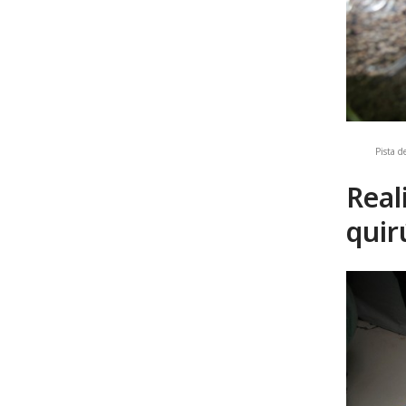
Pista d
Real
quir