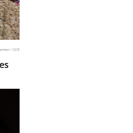
ocherman / CICR
es