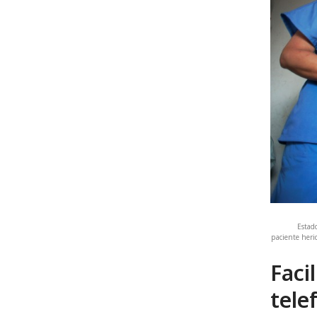
Estad
paciente heri
Faci
tele