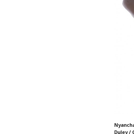
Nyanchan
Duley / 