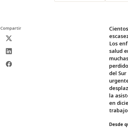
Cientos
Compartir
escasez
Los enf
salud e
muchas 
perdido
del Sur
urgente
desplaz
la asis
en dici
trabajo
Desde qu