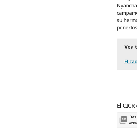
Nyanchan
campamen
su herma
ponerlos
Vea 
El ca
El CICR 
Des
archi