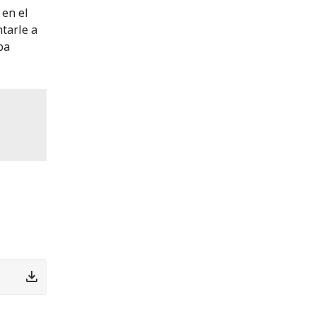
 en el
tarle a
ba