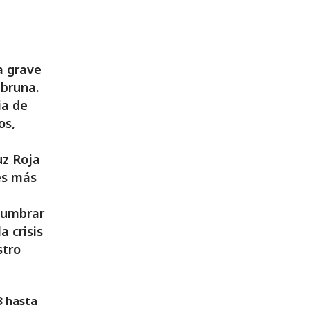
a grave
bruna.
ia de
os,
uz Roja
es más
slumbrar
a crisis
stro
3 hasta