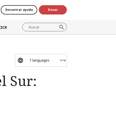
Encontrar ayuda
Donar
CICR
l Sur: