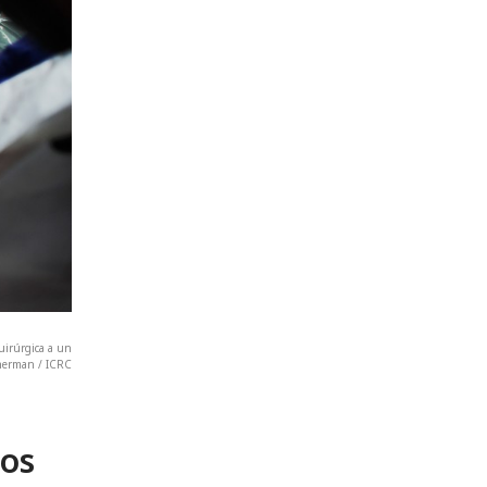
uirúrgica a un
cherman / ICRC
s
dos