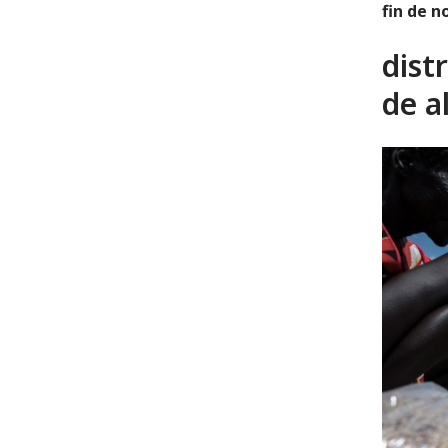
fin de n
dist
de a