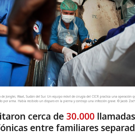
o de Jonglei, Waat, Sudán del Sur. Un equipo móvil de cirugía del CICR practica una operación q
do por arma. Había recibido un disparo en la pierna y contrajo una infección grave. © Jacob Zo
litaron cerca de
30.000
llamada
fónicas entre familiares separa