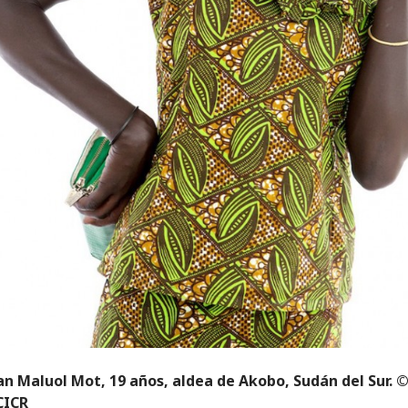
 Maluol Mot, 19 años, aldea de Akobo, Sudán del Sur. ©
CICR