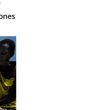
:
ones