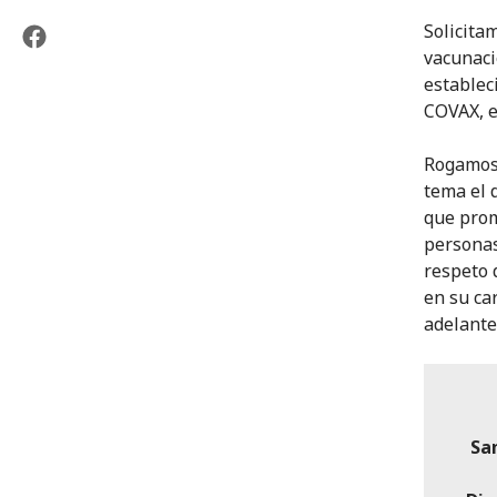
Solicita
vacunaci
establec
COVAX, e
Rogamos 
tema el 
que prom
personas
respeto 
en su car
adelante
Sa