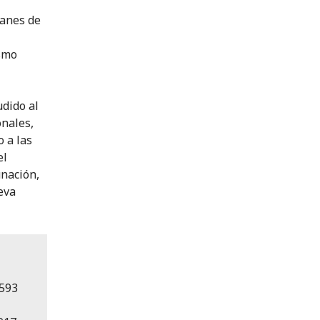
lanes de
ismo
dido al
onales,
 a las
el
unación,
leva
4593