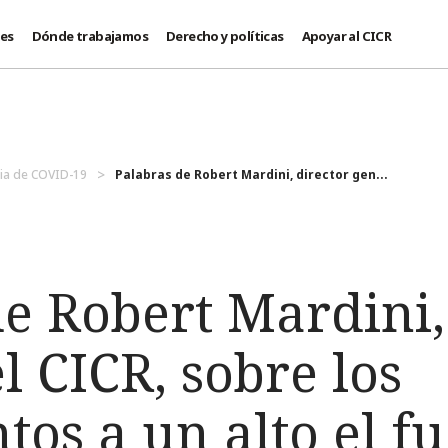
des
Dónde trabajamos
Derecho y políticas
Apoyar al CICR
a de COVID-19
Palabras de Robert Mardini, director gen...
e Robert Mardini,
l CICR, sobre los
os a un alto el fu