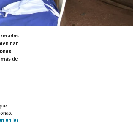
 armados
bién han
sonas
s más de
que
sonas,
en en las