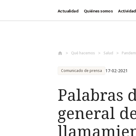
Actualidad
Quiénes somos
Activida
Pasar al contenido principal
Qué hacemos
Salud
Pandemi
17-02-2021
Comunicado de prensa
Palabras d
general de
llamamient