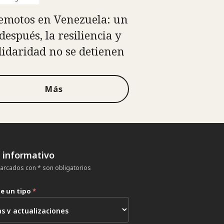
emotos en Venezuela: un
después, la resiliencia y
olidaridad no se detienen
Más
n informativo
rcados con * son obligatorios
ne un tipo
*