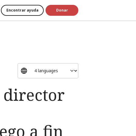
Encontrar ayuda
Donar
 director
ego a fin