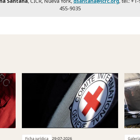
na Santana
, CICR, Nueva York,
dsantana@icrc.org
, tel.: +1
455-9035
Ficha jurídica
29-07-2026
Galerí