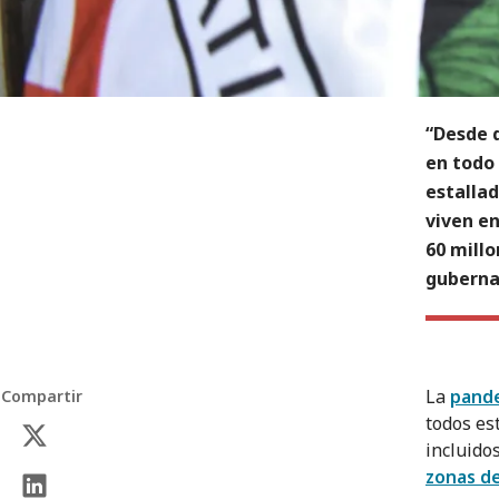
“Desde 
en todo
estalla
viven en
60 millo
guberna
La
pand
Compartir
todos es
incluido
zonas de