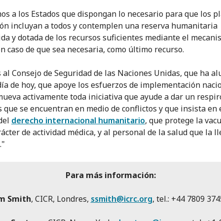
mos a los Estados que dispongan lo necesario para que los p
ón incluyan a todos y contemplen una reserva humanitaria
ida y dotada de los recursos suficientes mediante el mecan
n caso de que sea necesaria, como último recurso.
al Consejo de Seguridad de las Naciones Unidas, que ha alu
día de hoy, que apoye los esfuerzos de implementación naci
ueva activamente toda iniciativa que ayude a dar un respiro
 que se encuentran en medio de conflictos y que insista en 
del
derecho internacional humanitario
, que protege la vac
ácter de actividad médica, y al personal de la salud que la l
."
Para más información:
m Smith
, CICR, Londres,
ssmith@icrc.org
, tel.: +44 7809 37