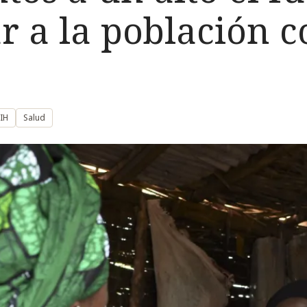
 a la población c
DIH
Salud