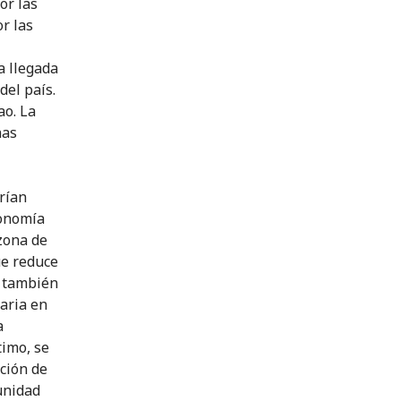
or las
or las
a llegada
del país.
ao. La
nas
rían
tonomía
 zona de
ue reduce
a también
aria en
a
timo, se
ción de
unidad