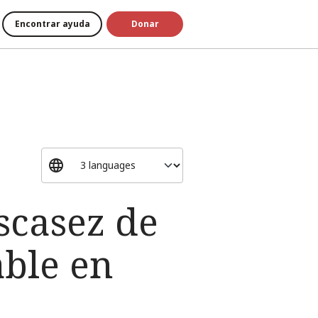
Encontrar ayuda
Donar
scasez de
able en