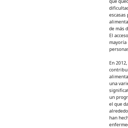
que qued
dificulta
escasas 
alimenta
de más d
El acces
mayoría 
personas
En 2012,
contribu
alimenta
una vari
signific
un progr
el que d
alrededo
han hech
enfermed