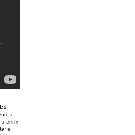
dad
ente a
 prefirió
taria