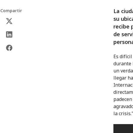
La ciud
Compartir
su ubic
recibe 
de serv
persona
Es difíci
durante 
un verda
llegar h
Internac
directam
padecen 
agravado
la crisis.