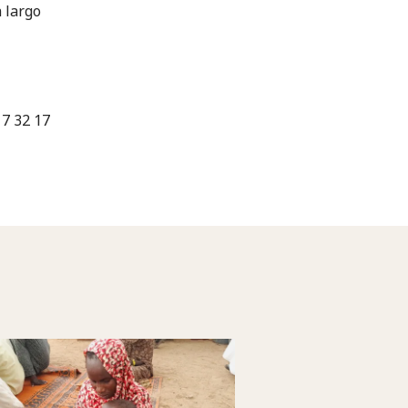
 largo
17 32 17