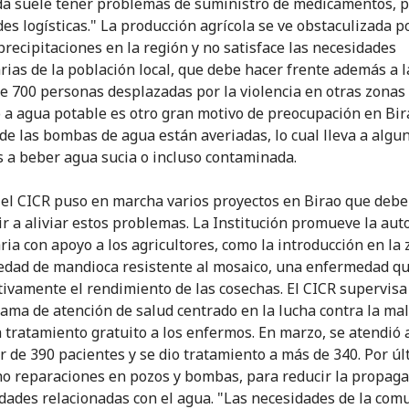
a suele tener problemas de suministro de medicamentos, p
des logísticas." La producción agrícola se ve obstaculizada p
precipitaciones en la región y no satisface las necesidades
rias de la población local, que debe hacer frente además a l
e 700 personas desplazadas por la violencia en otras zonas 
o a agua potable es otro gran motivo de preocupación en Bir
de las bombas de agua están averiadas, lo cual lleva a algu
 a beber agua sucia o incluso contaminada.
 el CICR puso en marcha varios proyectos en Birao que debe
ir a aliviar estos problemas. La Institución promueve la au
ria con apoyo a los agricultores, como la introducción en la
edad de mandioca resistente al mosaico, una enfermedad q
ativamente el rendimiento de las cosechas. El CICR supervis
ama de atención de salud centrado en la lucha contra la mal
a tratamiento gratuito a los enfermos. En marzo, se atendió 
r de 390 pacientes y se dio tratamiento a más de 340. Por úl
o reparaciones en pozos y bombas, para reducir la propaga
ades relacionadas con el agua. "Las necesidades de la com