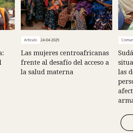
Artículo
24-04-2025
Comun
a:
Las mujeres centroafricanas
Sudá
l
frente al desafío del acceso a
situ
la salud materna
las 
pers
afec
arma