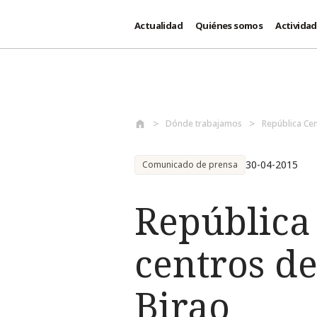
Actualidad
Quiénes somos
Activida
Pasar al contenido principal
Dónde trabajamos
República Cen
30-04-2015
Comunicado de prensa
República
centros de
Birao