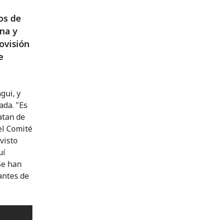
os de
na y
ovisión
e
gui, y
ada. "Es
atan de
el Comité
visto
uí
Se han
antes de