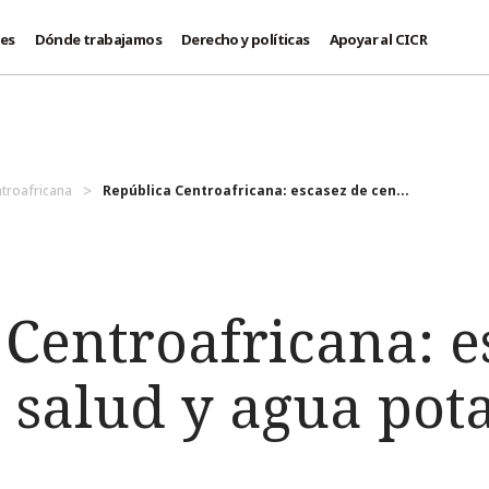
des
Dónde trabajamos
Derecho y políticas
Apoyar al CICR
troafricana
República Centroafricana: escasez de cen...
 Centroafricana: e
 salud y agua pot