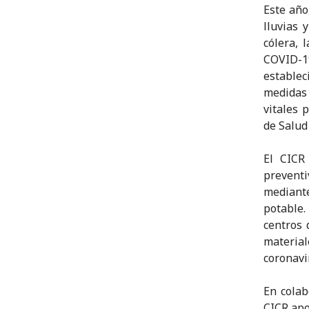
Este año
lluvias 
cólera, 
COVID-1
establec
medidas 
vitales 
de Salud
El CICR
prevent
mediant
potable.
centros 
material
coronavi
En colab
CICR apo