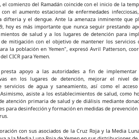
, el comienzo del Ramadán coincide con el inicio de la tem
y con el aumento estacional de enfermedades infecciosas
la difteria y el dengue. Ante la amenaza inminente que p
9, hoy es más importante que nunca seguir prestando apo
imientos de salud y a los lugares de detención para im
de mitigación con el objetivo de mantener los servicios 
para la población en Yemen", expresó Avril Patterson, coo
 del CICR para Yemen.
 presta apoyo a las autoridades a fin de implementar
ivas en los lugares de detención, mejorar el nivel de
e servicios de agua y saneamiento, así como el acceso
 Asimismo, asiste a los establecimientos de salud, como ho
de atención primaria de salud y de diálisis mediante dona
es para desinfección y formación en medidas de prevención 
rus.
oración con sus asociados de la Cruz Roja y la Media Luna
ya a la Media Luna Roja de Yemen en sus distribuciones de 