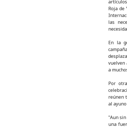
artículo
Roja de 
Internac
las nec
necesida
En la g
campaña
desplaz
vuelven 
a muchos
Por otr
celebrac
reúnen t
al ayuno
"Aun sin
una fuer