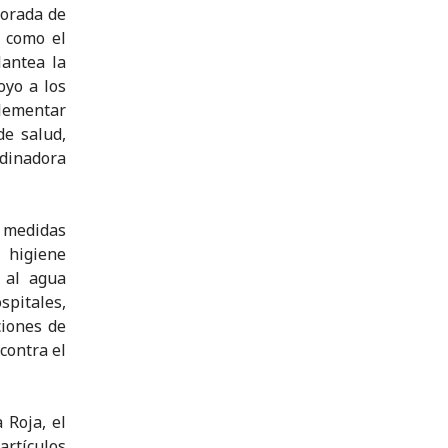
porada de
, como el
lantea la
yo a los
plementar
de salud,
rdinadora
 medidas
 higiene
 al agua
spitales,
ciones de
contra el
 Roja, el
artículos