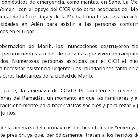
s domésticos de emergencia, como mantas, en Saná. La M
Yemen –con el apoyo del CICR y de otros asociados del M
ional de la Cruz Roja y de la Media Luna Roja–, evalúa ac
esidades en Adén para asistir a las personas confor
des en el lugar.
obernación de Marib, las inundaciones destruyeron ti
 pertenecientes a miles de personas que viven en campam
ados. Numerosas personas asistidas por el CICR el me
a necesitar asistencia urgente. Las inundaciones también 
 otros habitantes de la ciudad de Marib.
a parte, la amenaza de COVID-19 también se cierne s
iones del Ramadán, un momento en que las familiares y 
radicionalmente para hacer visitas sociales y para rezar y 
 juntos.
 de la amenaza del coronavirus, los hospitales de Yemen ya
te presión, ya que, periódicamente, tratan a los heridos d