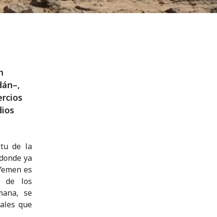
n
dán–,
ercios
dios
tu de la
 donde ya
 Yemen es
d de los
mana, se
tales que