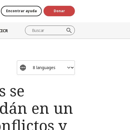
Encontrar ayuda
Donar
CICR
s se
adán en un
nflictos y