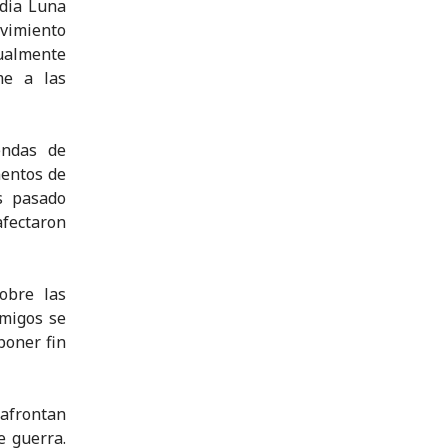
edia Luna
ovimiento
tualmente
me a las
endas de
entos de
s pasado
afectaron
obre las
amigos se
poner fin
 afrontan
e guerra.