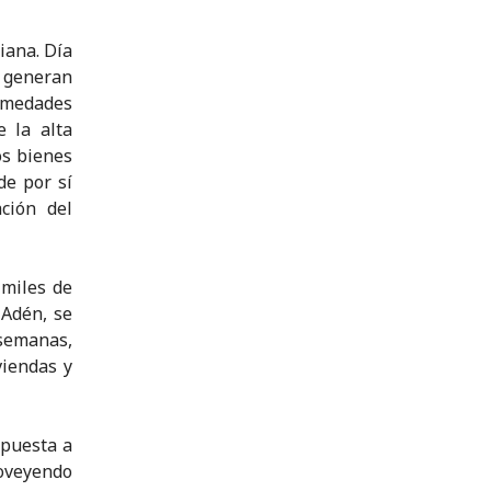
iana. Día
s generan
rmedades
e la alta
os bienes
de por sí
ción del
 miles de
 Adén, se
 semanas,
viendas y
spuesta a
roveyendo