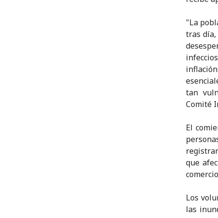
"La pobl
tras día
desespe
infeccio
inflació
esencial
tan vul
Comité I
El comie
personas
registra
que afec
comercio
Los volu
las inun