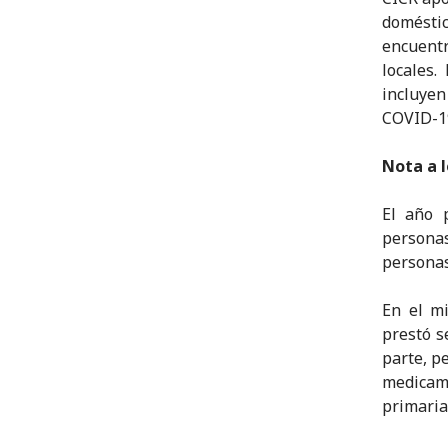
doméstic
encuentr
locales
incluyen
COVID-1
Nota a l
El año 
persona
personas
En el m
prestó s
parte, p
medicame
primaria 