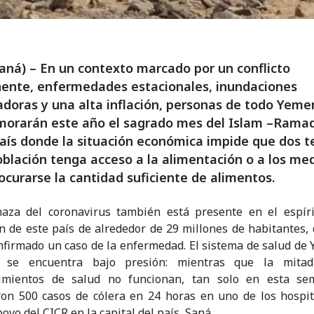
aná) – En un contexto marcado por un conflicto
ente, enfermedades estacionales, inundaciones
doras y una alta inflación, personas de todo Yeme
orarán este año el sagrado mes del Islam –Rama
aís donde la situación económica impide que dos t
oblación tenga acceso a la alimentación o a los me
ocurarse la cantidad suficiente de alimentos.
aza del coronavirus también está presente en el espíri
n de este país de alrededor de 29 millones de habitantes,
nfirmado un caso de la enfermedad. El sistema de salud de
y se encuentra bajo presión: mientras que la mita
cimientos de salud no funcionan, tan solo en esta se
ron 500 casos de cólera en 24 horas en uno de los hospi
oyo del CICR en la capital del país, Saná.