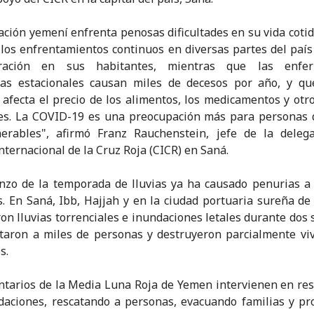
ación yemení enfrenta penosas dificultades en su vida cotid
, los enfrentamientos continuos en diversas partes del paí
ración en sus habitantes, mientras que las enfe
sas estacionales causan miles de decesos por año, y qu
n afecta el precio de los alimentos, los medicamentos y otr
es. La COVID-19 es una preocupación más para personas 
nerables", afirmó Franz Rauchenstein, jefe de la delega
nternacional de la Cruz Roja (CICR) en Saná.
nzo de la temporada de lluvias ya ha causado penurias a
. En Saná, Ibb, Hajjah y en la ciudad portuaria sureña de
ron lluvias torrenciales e inundaciones letales durante dos
taron a miles de personas y destruyeron parcialmente vi
s.
ntarios de la Media Luna Roja de Yemen intervienen en re
daciones, rescatando a personas, evacuando familias y p