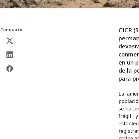
CICR (S
Compartir
perman
devasta
conmem
en un p
de la p
para pr
La amen
població
se ha co
frágil 
estable
registra
recibe ap