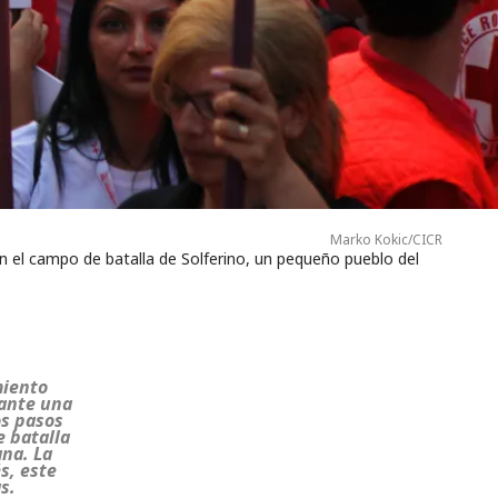
Marko Kokic/CICR
en el campo de batalla de Solferino, un pequeño pueblo del
miento
rante una
os pasos
 batalla
ana. La
s, este
s.