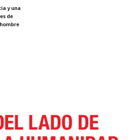
ia y una
es de
o hombre