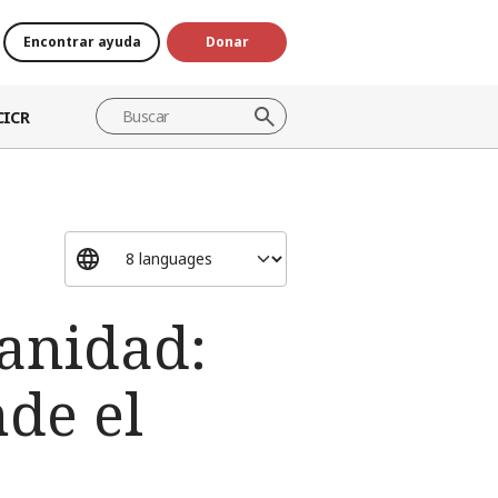
Encontrar ayuda
Donar
CICR
manidad:
de el