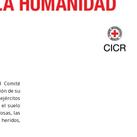
l Comité
ión de su
ejércitos
 el suelo
osas, las
 heridos,