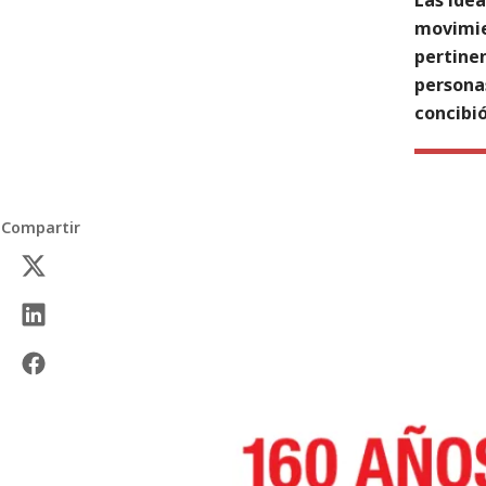
movimie
pertine
personas
concibió
Compartir