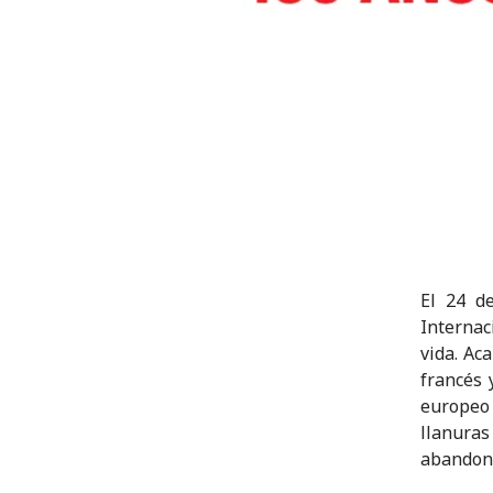
El 24 d
Internac
vida. Ac
francés 
europeo 
llanuras
abandona