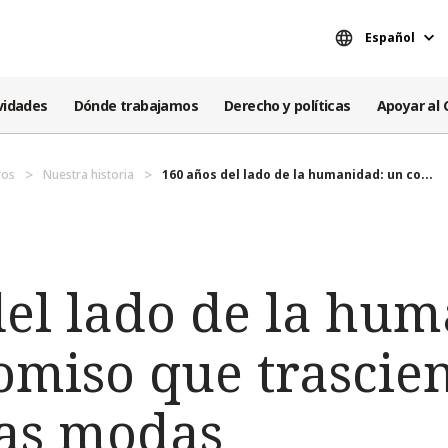
Español
vidades
Dónde trabajamos
Derecho y políticas
Apoyar al 
ros
Nuestra historia
160 años del lado de la humanidad: un co...
del lado de la hu
miso que trascien
las modas