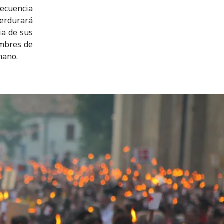
secuencia
erdurará
ia de sus
ombres de
mano.