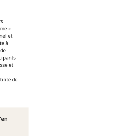
rs
mme «
nel et
te à
 de
cipants
sse et
ilité de
m’en