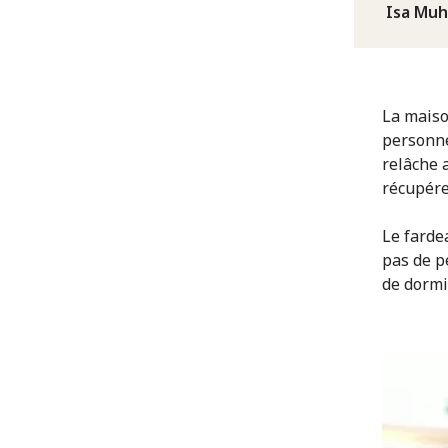
Isa Mu
La maiso
personnel
relâche a
récupére
Le farde
pas de p
de dormir