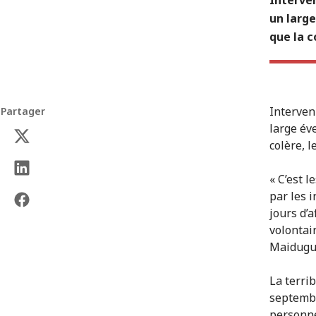
un larg
que la c
Interven
Partager
large év
colère, l
« C’est 
par les i
jours d’
volontai
Maidugur
La terri
septembr
personne