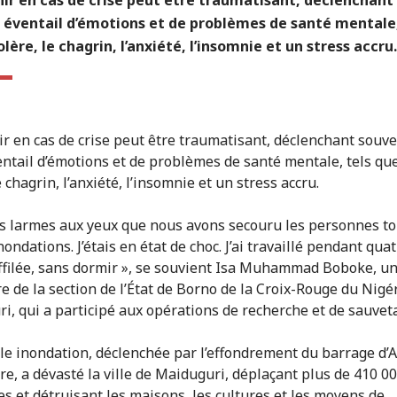
e éventail d’émotions et de problèmes de santé mentale,
olère, le chagrin, l’anxiété, l’insomnie et un stress accru.
ir en cas de crise peut être traumatisant, déclenchant souv
entail d’émotions et de problèmes de santé mentale, tels que
e chagrin, l’anxiété, l’insomnie et un stress accru.
les larmes aux yeux que nous avons secouru les personnes t
nondations. J’étais en état de choc. J’ai travaillé pendant quat
affilée, sans dormir », se souvient Isa Muhammad Boboke, u
re de la section de l’État de Borno de la Croix-Rouge du Nigé
i, qui a participé aux opérations de recherche et de sauvet
ble inondation, déclenchée par l’effondrement du barrage d’A
e, a dévasté la ville de Maiduguri, déplaçant plus de 410 0
s et détruisant les maisons, les cultures et les moyens de