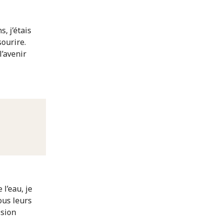
, j’étais
sourire.
l’avenir
 l’eau, je
ous leurs
ssion