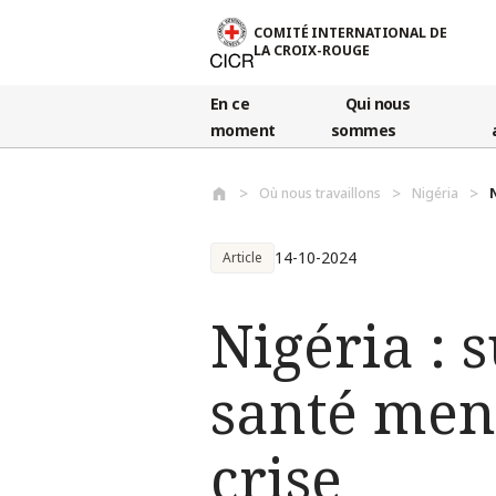
Aller au contenu principal
COMITÉ INTERNATIONAL DE
LA CROIX-ROUGE
En ce
Qui nous
moment
sommes
Où nous travaillons
Nigéria
14-10-2024
Article
Nigéria : 
santé ment
crise