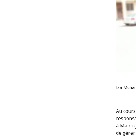
Isa Muham
Au cours
responsa
à Maidug
de gérer