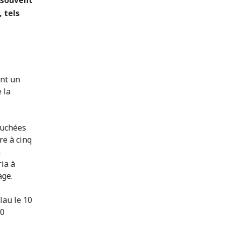
 tels
ent un
 la
ouchées
re à cinq
n
ria à
age.
lau le 10
00