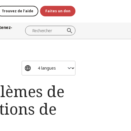
Trouvez de l'aide
Faites un don
tenez-
blèmes de
tions de