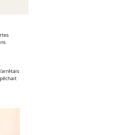
rtes
ans
’arrêtais
mpêchait