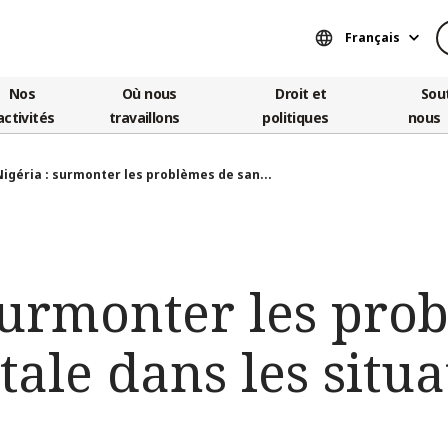
Français
Nos
Où nous
Droit et
Sou
activités
travaillons
politiques
nous
Nigéria : surmonter les problèmes de san...
surmonter les pro
ale dans les situa