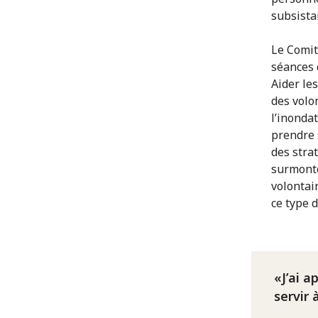
subsista
Le Comit
séances 
Aider le
des volo
l’inonda
prendre 
des stra
surmonte
volontair
ce type d
J’ai a
servir à