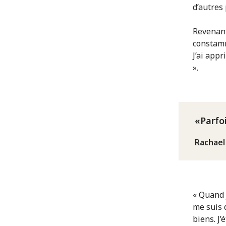
d’autres
Revenant 
constamm
J’ai appr
».
Parfo
Rachael
« Quand j
me suis 
biens. J