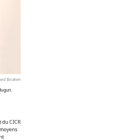
d Ibrahim
uguri.
) du CICR
s moyens
nt