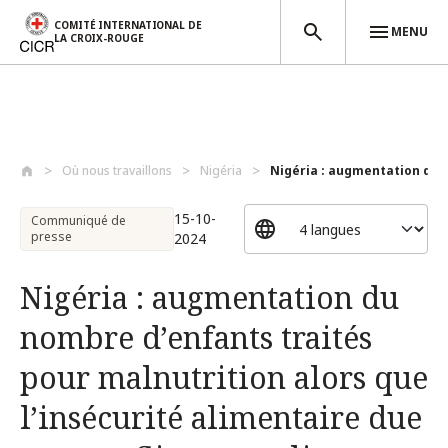
COMITÉ INTERNATIONAL DE
MENU
LA CROIX-ROUGE
Aller au contenu principal
Où nous travaillons
Nigéria
Nigéria : augmentation du 
15-10-
Communiqué de
presse
2024
Nigéria : augmentation du
nombre d’enfants traités
pour malnutrition alors que
l’insécurité alimentaire due