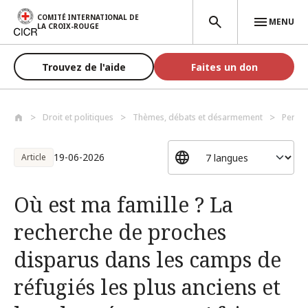
Aller au contenu principal
COMITÉ INTERNATIONAL DE
MENU
LA CROIX-ROUGE
Trouvez de l'aide
Faites un don
Droit et politiques
Thèmes, débats et désarmement
Perso
19-06-2026
Article
Où est ma famille ? La
recherche de proches
disparus dans les camps de
réfugiés les plus anciens et