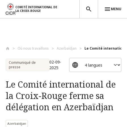
COMITÉ INTERNATIONAL DE
MENU
LA CROIX-ROUGE
Aller au contenu principal
Où nous travaillons
Azerbaïdjan
Le Comité international
02-09-
Communiqué de
presse
2025
Le Comité international de
la Croix-Rouge ferme sa
délégation en Azerbaïdjan
Azerbaïdjan