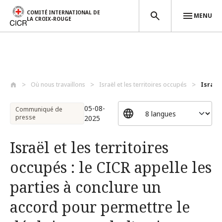
COMITÉ INTERNATIONAL DE
MENU
LA CROIX-ROUGE
Aller au contenu principal
Où nous travaillons
Israël et les territoires occupés
Israël 
05-08-
Communiqué de
presse
2025
Israël et les territoires
occupés : le CICR appelle les
parties à conclure un
accord pour permettre le