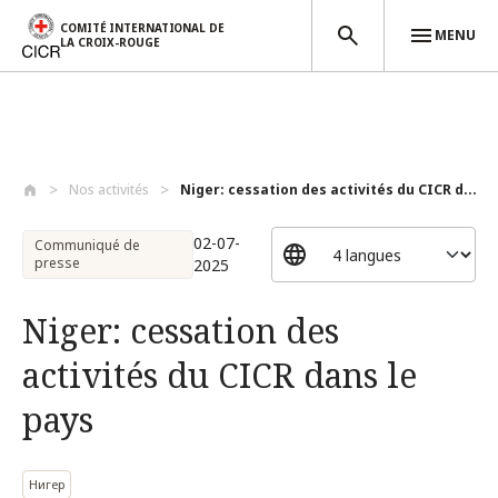
COMITÉ INTERNATIONAL DE
MENU
LA CROIX-ROUGE
Aller au contenu principal
Nos activités
Niger: cessation des activités du CICR d...
02-07-
Communiqué de
presse
2025
Niger: cessation des
activités du CICR dans le
pays
Нигер