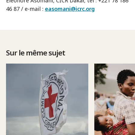
Eléonore Asomani, CICR Dakar, tel : +221 78 186
46 87 / e-mail :
easomani@icrc.org
Sur le même sujet