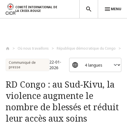
COMITÉ INTERNATIONAL DE
MENU
LA CROIX-ROUGE
Aller au contenu principal
Où nous travaillons
République démocratique du Congo
R
22-01-
Communiqué de
presse
2026
RD Congo : au Sud-Kivu, la
violence augmente le
nombre de blessés et réduit
leur accès aux soins