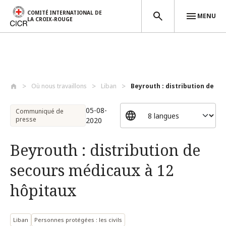
COMITÉ INTERNATIONAL DE
MENU
LA CROIX-ROUGE
Aller au contenu principal
Où nous travaillons
Liban
Beyrouth : distribution de se
05-08-
Communiqué de
presse
2020
Beyrouth : distribution de
secours médicaux à 12
hôpitaux
Liban
Personnes protégées : les civils