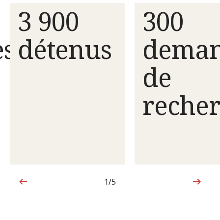
3 900
300
es
détenus
deman
de
reche
1/5
1sur5