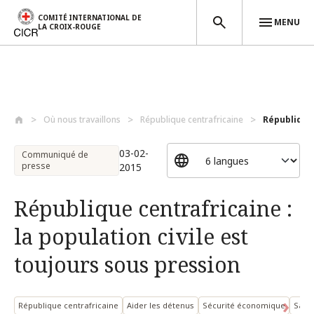
COMITÉ INTERNATIONAL DE
MENU
LA CROIX-ROUGE
Aller au contenu principal
Où nous travaillons
République centrafricaine
République 
03-02-
Communiqué de
presse
2015
République centrafricaine :
la population civile est
toujours sous pression
République centrafricaine
Aider les détenus
Sécurité économique
Sant