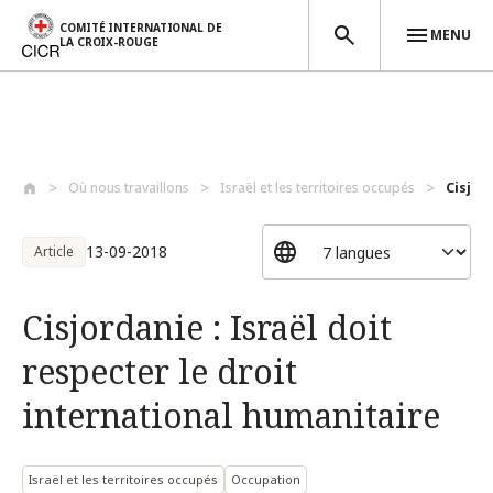
COMITÉ INTERNATIONAL DE
MENU
LA CROIX-ROUGE
Aller au contenu principal
Où nous travaillons
Israël et les territoires occupés
Cisjord
13-09-2018
Article
Cisjordanie : Israël doit
respecter le droit
international humanitaire
Israël et les territoires occupés
Occupation