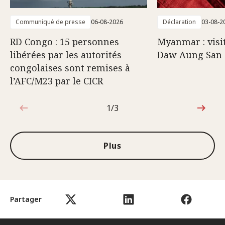
Communiqué de presse
06-08-2026
Déclaration
03-08-2
RD Congo : 15 personnes
Myanmar : visi
libérées par les autorités
Daw Aung San 
congolaises sont remises à
l’AFC/M23 par le CICR
1/3
1sur3
Plus
Partager