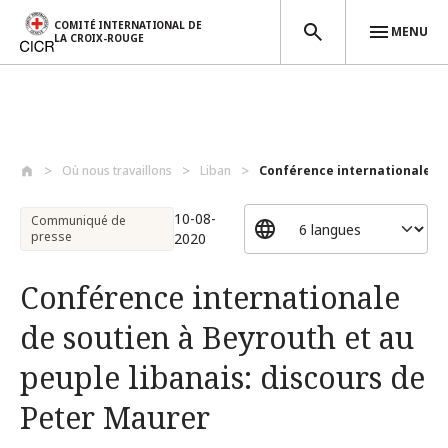
COMITÉ INTERNATIONAL DE
MENU
LA CROIX-ROUGE
Aller au contenu principal
Où nous travaillons
Liban
Conférence internationale de 
10-08-
Communiqué de
presse
2020
Conférence internationale
de soutien à Beyrouth et au
peuple libanais: discours de
Peter Maurer