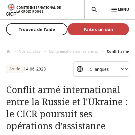
Aller au contenu principal
COMITÉ INTERNATIONAL DE
MENU
LA CROIX-ROUGE
Trouvez de l'aide
Faites un don
Nos activités
Contamination par les armes
Conflit armé in
14-06-2023
Article
Conflit armé international
entre la Russie et l’Ukraine :
le CICR poursuit ses
opérations d’assistance