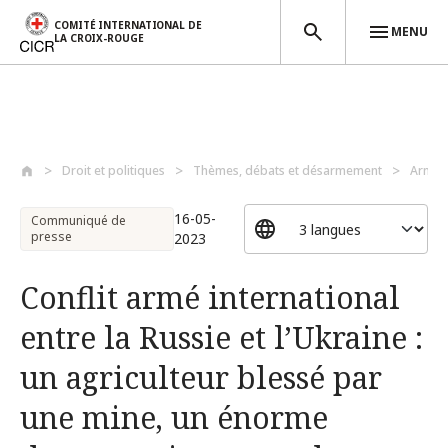
COMITÉ INTERNATIONAL DE
MENU
LA CROIX-ROUGE
Aller au contenu principal
Droit et politiques
Thèmes, débats et désarmement
Armes
16-05-
Communiqué de
presse
2023
Conflit armé international
entre la Russie et l’Ukraine :
un agriculteur blessé par
une mine, un énorme