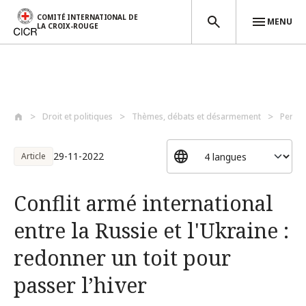
COMITÉ INTERNATIONAL DE
MENU
LA CROIX-ROUGE
Aller au contenu principal
Droit et politiques
Thèmes, débats et désarmement
Perso
29-11-2022
Article
Conflit armé international
entre la Russie et l'Ukraine :
redonner un toit pour
passer l’hiver