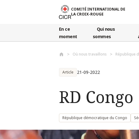
Aller au contenu principal
COMITÉ INTERNATIONAL DE
LA CROIX-ROUGE
En ce
Qui nous
moment
sommes
Où nous travaillons
République 
21-09-2022
Article
RD Congo :
République démocratique du Congo
Sé