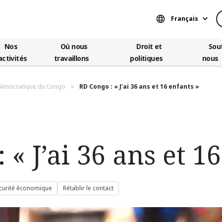
Français
Nos
Où nous
Droit et
Sou
activités
travaillons
politiques
nous
démocratique du Congo
RD Congo : « J’ai 36 ans et 16 enfants »
 « J’ai 36 ans et 1
curité économique
Rétablir le contact