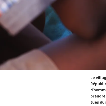
Le villa
Républi
d’homme
prendre 
tués dur