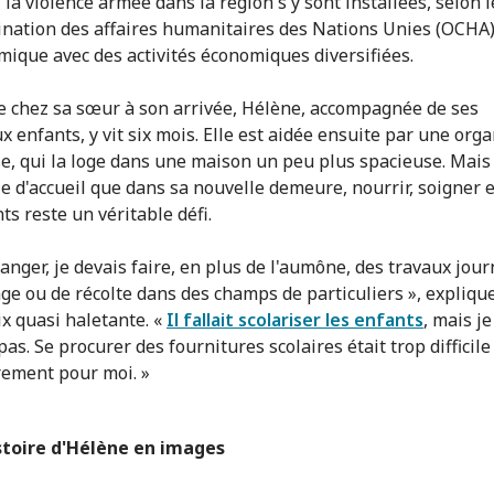
i la violence armée dans la région s'y sont installées, selon 
ination des affaires humanitaires des Nations Unies (OCHA).
mique avec des activités économiques diversifiées.
ie chez sa sœur à son arrivée, Hélène, accompagnée de ses
 enfants, y vit six mois. Elle est aidée ensuite par une org
se, qui la loge dans une maison un peu plus spacieuse. Mais
le d'accueil que dans sa nouvelle demeure, nourrir, soigner e
ts reste un véritable défi.
anger, je devais faire, en plus de l'aumône, des travaux jour
age ou de récolte dans des champs de particuliers », expliq
ix quasi haletante. «
Il fallait scolariser les enfants
, mais je
as. Se procurer des fournitures scolaires était trop difficile
rement pour moi. »
istoire d'Hélène en images