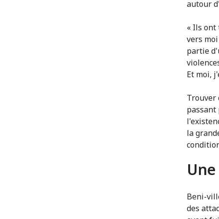
autour d
« Ils on
vers moi
partie d
violences
Et moi, j
Trouver 
passant 
l'existen
la grande
conditio
Une 
Beni-vil
des atta