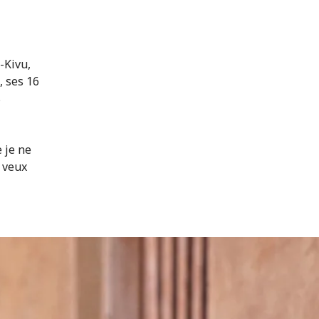
-Kivu,
, ses 16
s
 je ne
e veux