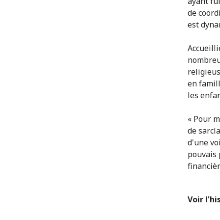
ayant fu
de coord
est dyna
Accueill
nombreux
religieu
en famil
les enfan
« Pour m
de sarcl
d'une vo
pouvais p
financiè
Voir l'h