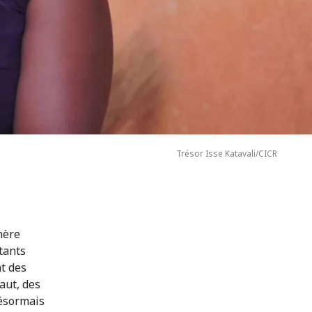
Trésor Isse Katavali/CICR
mère
tants
nt des
saut, des
ésormais