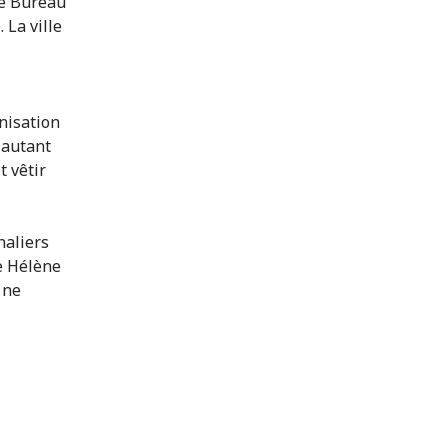
le Bureau
 La ville
anisation
 autant
t vêtir
naliers
ue Hélène
 ne