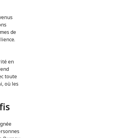
 venus
ons
imes de
lience.
rité en
rend
ec toute
i, où les
fis
argnée
ersonnes