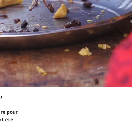
a
ire pour
nt été