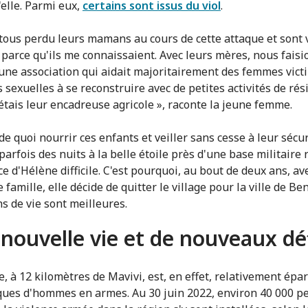
'elle. Parmi eux,
certains sont issus du viol
.
t tous perdu leurs mamans au cours de cette attaque et sont
 parce qu'ils me connaissaient. Avec leurs mères, nous faisi
'une association qui aidait majoritairement des femmes vict
 sexuelles à se reconstruire avec de petites activités de rési
'étais leur encadreuse agricole », raconte la jeune femme.
de quoi nourrir ces enfants et veiller sans cesse à leur sécu
parfois des nuits à la belle étoile près d'une base militaire 
ce d'Hélène difficile. C'est pourquoi, au bout de deux ans, av
 famille, elle décide de quitter le village pour la ville de Ben
ns de vie sont meilleures.
nouvelle vie et de nouveaux dé
le, à 12 kilomètres de Mavivi, est, en effet, relativement ép
ques d'hommes en armes. Au 30 juin 2022, environ 40 000 p