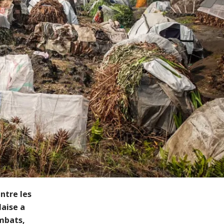
ntre les
aise a
ombats,