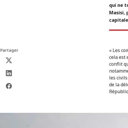
qui ne t
Masisi, 
capital
« Les co
Partager
cela est
conflit q
notammen
les civil
de la dé
Républiq