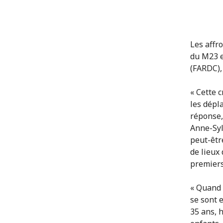
Les affr
du M23 e
(FARDC), 
« Cette 
les dépl
réponse,
Anne-Syl
peut-être
de lieux 
premiers
« Quand 
se sont 
35 ans, h