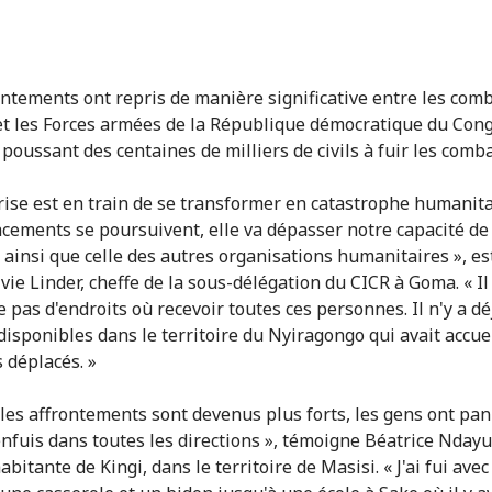
ontements ont repris de manière significative entre les com
t les Forces armées de la République démocratique du Con
poussant des centaines de milliers de civils à fuir les comba
crise est en train de se transformer en catastrophe humanitai
acements se poursuivent, elle va dépasser notre capacité de
 ainsi que celle des autres organisations humanitaires », e
vie Linder, cheffe de la sous-délégation du CICR à Goma. « Il
 pas d'endroits où recevoir toutes ces personnes. Il n'y a dé
disponibles dans le territoire du Nyiragongo qui avait accuei
 déplacés. »
les affrontements sont devenus plus forts, les gens ont pan
enfuis dans toutes les directions », témoigne Béatrice Nday
abitante de Kingi, dans le territoire de Masisi. « J'ai fui ave