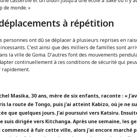
 une casserole et un bidon jusqu'à une école à Sake où il y a
p de monde. »
déplacements à répétition
s personnes ont dû se déplacer à plusieurs reprises en rais
incessants. C'est ainsi que des milliers de familles sont arr
ans la ville de Goma. D'autres font des mouvements pendul
dapter continuellement à ces conditions de sécurité qui peu
 rapidement.
chel Masika, 30 ans, mère de six enfants, raconte : « J'av
ris la route de Tongo, puis j'ai atteint Kabizo, où je ne su
tée que quelques jours. J'ai poursuivi vers Katsiru. Ensuite
 suis dirigée vers Kitchanga. Après une semaine, les g
 commencé à fuir cette ville, alors j'ai encore marché 