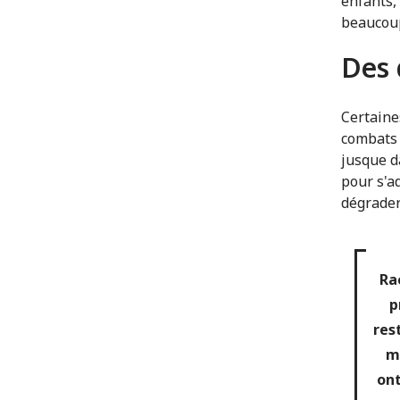
enfants,
beaucou
Des 
Certaine
combats 
jusque d
pour s'a
dégrader
Ra
p
res
me
ont