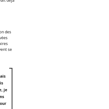
vait déjà
on des
ivées
aires
vent se
ais
is
, je
ens
pour