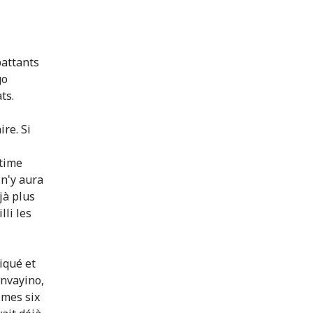
battants
go
ts.
re. Si
stime
 n'y aura
jà plus
lli les
iqué et
unvayino,
c mes six