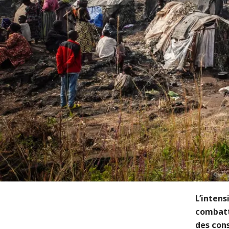
L’intens
combatt
des cons