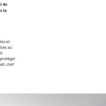
i du
s la
ées et
ties au
et
 protéger
ndt, chef