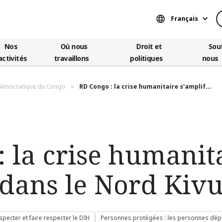
Français
Nos
Où nous
Droit et
Sou
activités
travaillons
politiques
nous
démocratique du Congo
RD Congo : la crise humanitaire s’amplif...
 la crise humanit
 dans le Nord Kiv
specter et faire respecter le DIH
Personnes protégées : les personnes dépla