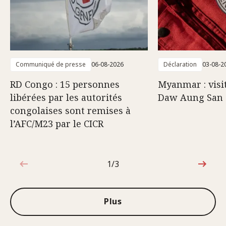
Communiqué de presse
06-08-2026
Déclaration
03-08-2
RD Congo : 15 personnes
Myanmar : visi
libérées par les autorités
Daw Aung San 
congolaises sont remises à
l’AFC/M23 par le CICR
1/3
1sur3
Plus