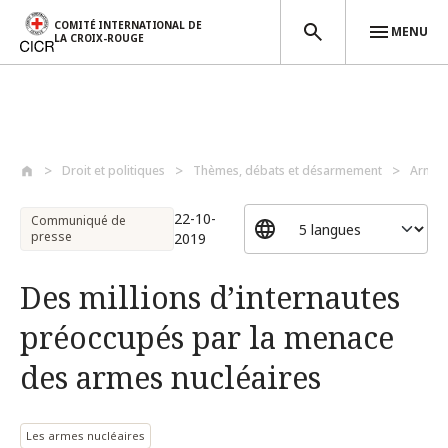
COMITÉ INTERNATIONAL DE
MENU
LA CROIX-ROUGE
Aller au contenu principal
Droit et politiques
Thèmes, débats et désarmement
Armes
22-10-
Communiqué de
presse
2019
Des millions d’internautes
préoccupés par la menace
des armes nucléaires
Les armes nucléaires