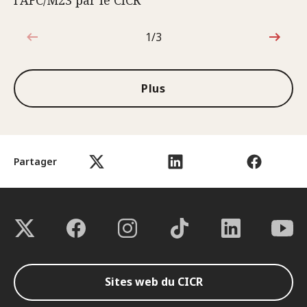
l’AFC/M23 par le CICR
1/3
1sur3
Plus
Partager
Sites web du CICR