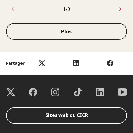
1/3
1sur3
Plus
Partager
Sites web du CICR