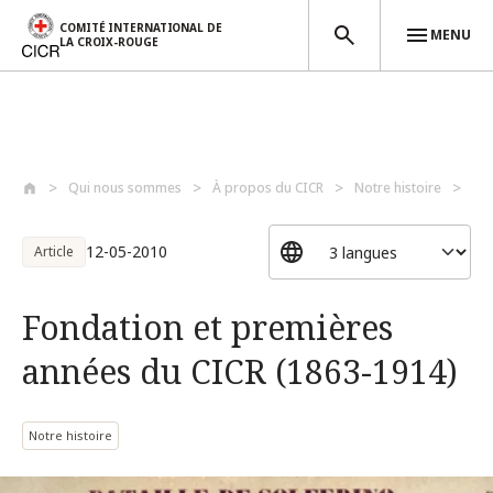
COMITÉ INTERNATIONAL DE
MENU
LA CROIX-ROUGE
Aller au contenu principal
Qui nous sommes
À propos du CICR
Notre histoire
Fo
12-05-2010
Article
Fondation et premières
années du CICR (1863-1914)
Notre histoire