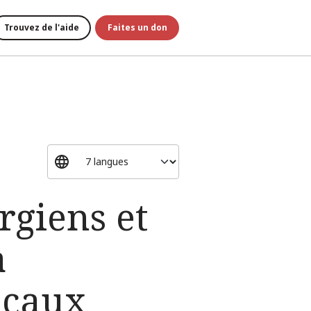
Trouvez de l'aide
Faites un don
rgiens et
à
icaux