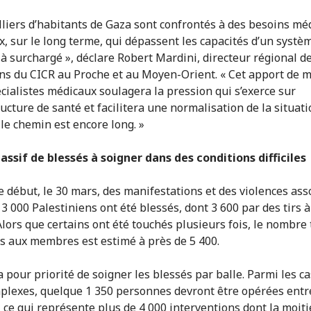
lliers d’habitants de Gaza sont confrontés à des besoins mé
, sur le long terme, qui dépassent les capacités d’un systè
jà surchargé », déclare Robert Mardini, directeur régional d
ns du CICR au Proche et au Moyen-Orient. « Cet apport de m
écialistes médicaux soulagera la pression qui s’exerce sur
ructure de santé et facilitera une normalisation de la situati
le chemin est encore long. »
assif de blessés à soigner dans des conditions difficiles
e début, le 30 mars, des manifestations et des violences ass
3 000 Palestiniens ont été blessés, dont 3 600 par des tirs à
Alors que certains ont été touchés plusieurs fois, le nombre 
s aux membres est estimé à près de 5 400.
 pour priorité de soigner les blessés par balle. Parmi les ca
plexes, quelque 1 350 personnes devront être opérées entre
s, ce qui représente plus de 4 000 interventions dont la moit