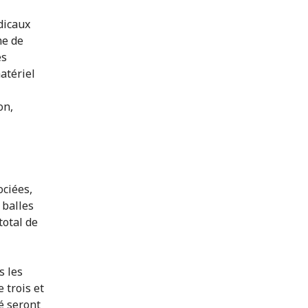
dicaux
me de
es
atériel
on,
ociées,
 balles
total de
s les
 trois et
ié seront