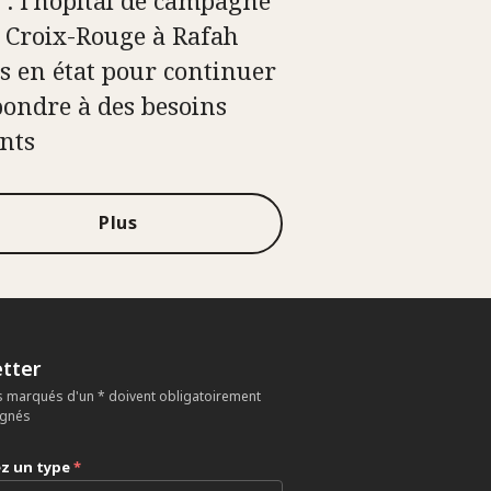
a Croix-Rouge à Rafah
s en état pour continuer
pondre à des besoins
nts
Plus
tter
 marqués d'un * doivent obligatoirement
ignés
ez un type
*