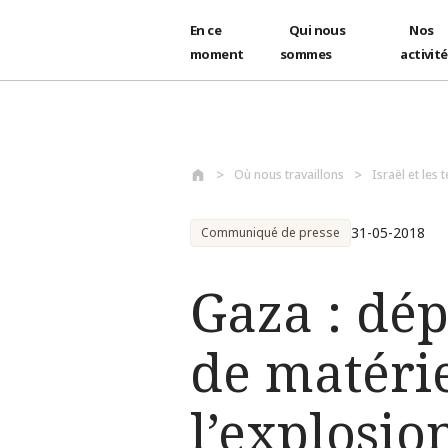
En ce
Qui nous
Nos
moment
sommes
activit
Aller au contenu principal
Où nous travaillons
Israël et les 
31-05-2018
Communiqué de presse
Gaza : dép
de matérie
l’explosi