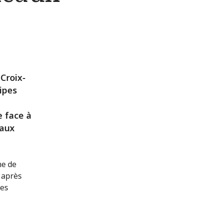
Croix-
ipes
e face à
 aux
me de
 après
des