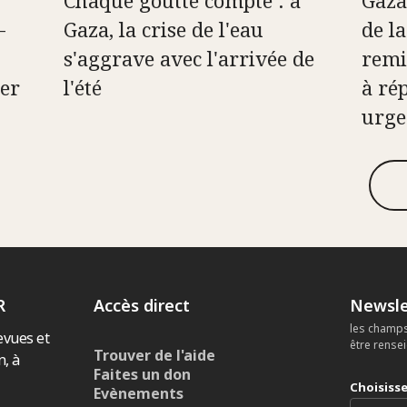
-
Gaza, la crise de l'eau
de l
s'aggrave avec l'arrivée de
remi
er
l'été
à ré
urge
R
Accès direct
Newsle
les champs
evues et
être rense
Trouver de l'aide
n, à
Faites un don
Choisiss
Evènements