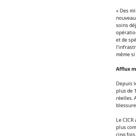
« Des mi
nouveaux
soins dé
opératio
et de sp
l’infrast
même si 
Afflux m
Depuis l
plus de 1
réelles. 
blessure
Le CICR a
plus com
cinq foi