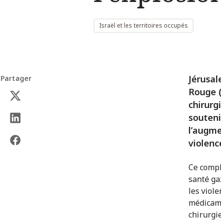
Israël et les territoires occupés
Jérusal
Partager
Rouge (
chirurg
souteni
l’augme
violenc
Ce compl
santé ga
les viole
médicame
chirurgi