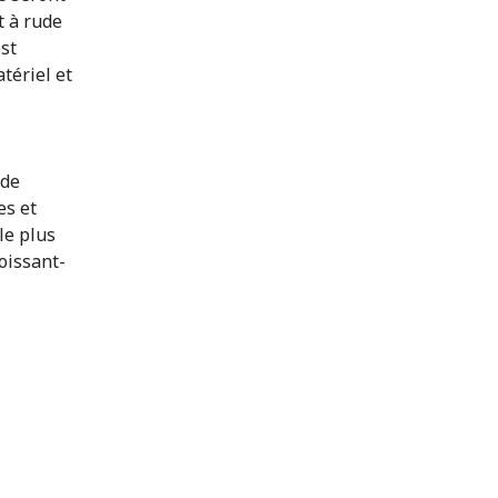
t à rude
st
tériel et
 de
es et
le plus
oissant-