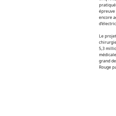
pratiqué
épreuve 
encore a
d’électric
Le proje
chirurgie
5,3 mill
médicale
grand de
Rouge pa