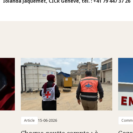
Iolanda Jaquemet, CICR Genève, tél. : +41 79 447 37 26
Article
15-06-2026
Commu
Chaque goutte compte : à
Gaza