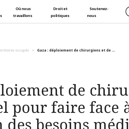
Où nous
Droit et
Soutenez-
és
travaillons
politiques
nous
territoires occupés
Gaza : déploiement de chirurgiens et de ...
loiement de chiru
l pour faire face 
on des besoins méd