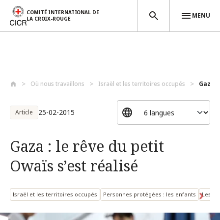
COMITÉ INTERNATIONAL DE
MENU
LA CROIX-ROUGE
Aller au contenu principal
Où nous travaillons
Israël et les territoires occupés
Gaza : 
25-02-2015
Article
Gaza : le rêve du petit
Owaïs s’est réalisé
Israël et les territoires occupés
Personnes protégées : les enfants
Les pe