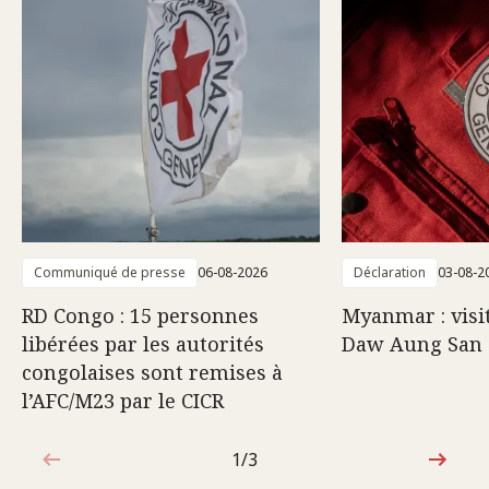
Communiqué de presse
06-08-2026
Déclaration
03-08-2
RD Congo : 15 personnes
Myanmar : visi
libérées par les autorités
Daw Aung San 
congolaises sont remises à
l’AFC/M23 par le CICR
1/3
1sur3