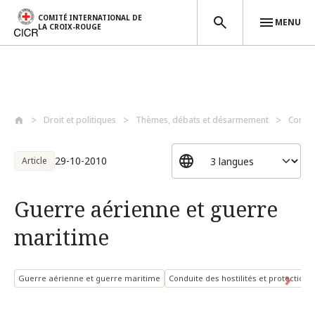
COMITÉ INTERNATIONAL DE
MENU
LA CROIX-ROUGE
Aller au contenu principal
Droit et politiques
Thèmes, débats et désarmement
Condui
29-10-2010
Article
Guerre aérienne et guerre
maritime
Guerre aérienne et guerre maritime
Conduite des hostilités et protection d