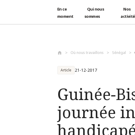
En ce
Qui nous
Nos
moment
sommes
activit
Aller au contenu principal
Où nous travaillons
Sénégal
21-12-2017
Article
Guinée-Bis
journée i
handicapé