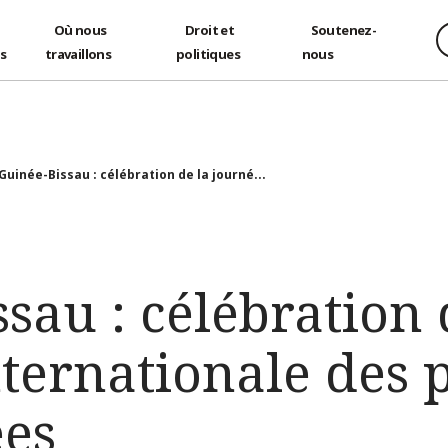
Où nous
Droit et
Soutenez-
és
travaillons
politiques
nous
Guinée-Bissau : célébration de la journé...
sau : célébration 
nternationale des 
es