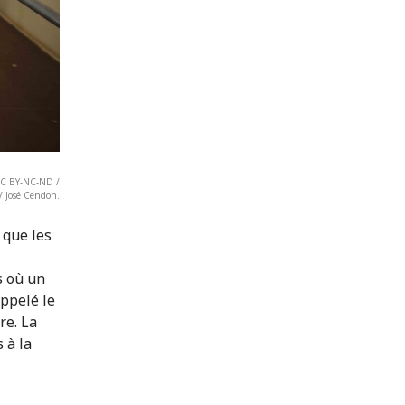
 CC BY-NC-ND /
/ José Cendon.
que les
s où un
appelé le
re. La
 à la