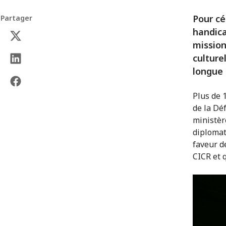
Pour cé
Partager
handica
mission
culture
longue
Plus de 
de la Dé
ministère
diplomat
faveur de
CICR et 