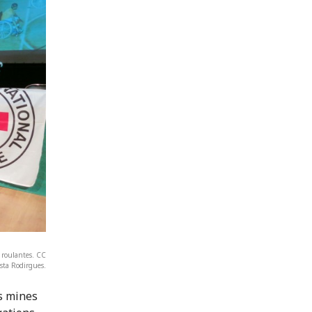
 roulantes. CC
sta Rodirgues.
es mines