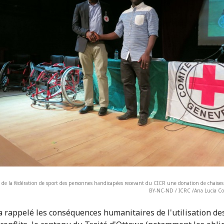
t de la fédération de sport des personnes handicapées recevant du CICR une donation de chaises
BY-NC-ND / ICRC /Ana Lucia Co
a rappelé les conséquences humanitaires de l'utilisation d