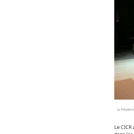
Le Présiden
Le CICR 