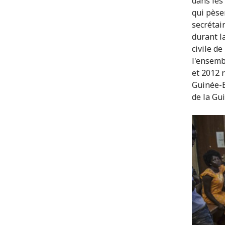
dans les
qui pèsen
secrétai
durant l
civile d
l'ensemb
et 2012 r
Guinée-B
de la Gu