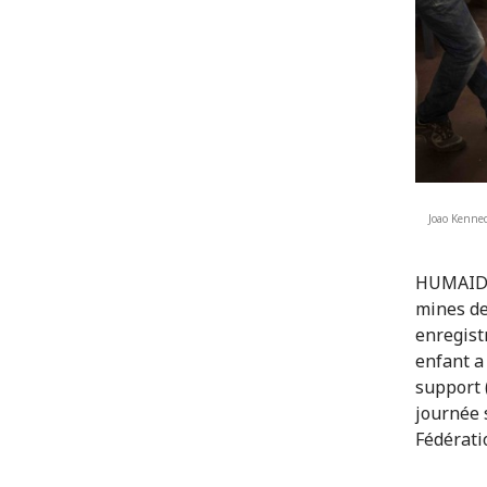
Joao Kenned
HUMAID (
mines de
enregist
enfant a
support 
journée 
Fédérati