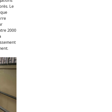
gations
près. Le
 que
erre
ur
ntre 2000
a
lassement
ment.