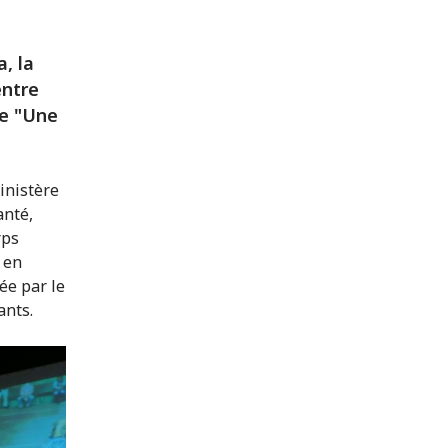
, la
entre
me "Une
inistère
anté,
rps
 en
ée par le
ants.