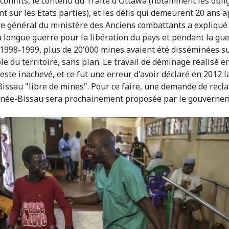
 conflits, le contenu du Traité d'Ottawa (notamment les obli
t sur les Etats parties), et les défis qui demeurent 20 ans a
re général du ministère des Anciens combattants a expliqué
a longue guerre pour la libération du pays et pendant la gu
e 1998-1999, plus de 20'000 mines avaient été disséminées s
le du territoire, sans plan. Le travail de déminage réalisé e
este inachevé, et ce fut une erreur d'avoir déclaré en 2012 l
issau "libre de mines". Pour ce faire, une demande de rec
inée-Bissau sera prochainement proposée par le gouverne