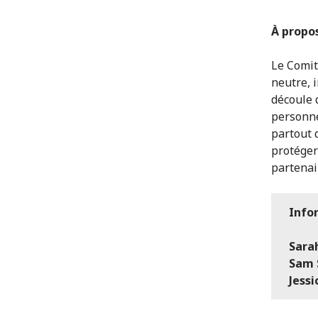
À propo
Le Comit
neutre, 
découle 
personne
partout 
protéger
partenai
Info
Sara
Sam 
Jess