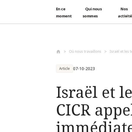
En ce
Qui nous
Nos
moment
sommes
activit
Aller au contenu principal
Où nous travaillons
Israël et les 
07-10-2023
Article
Israël et l
CICR appel
immédiate 