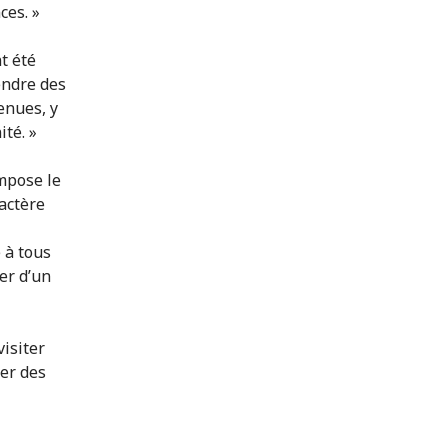
ces. »
t été
endre des
enues, y
té. »
impose le
ractère
 à tous
er d’un
visiter
er des