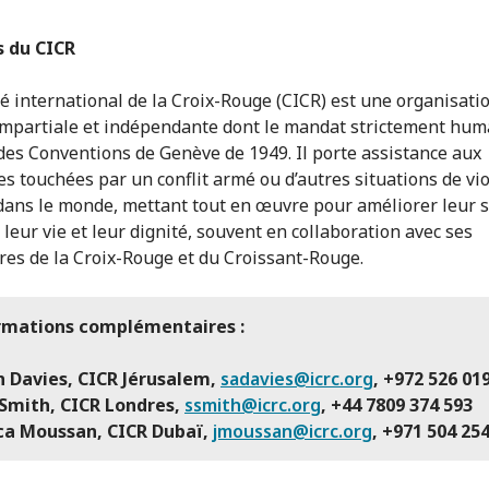
s du CICR
é international de la Croix-Rouge (CICR) est une organisati
impartiale et indépendante dont le mandat strictement hum
des Conventions de Genève de 1949. Il porte assistance aux
s touchées par un conflit armé ou d’autres situations de vi
dans le monde, mettant tout en œuvre pour améliorer leur s
 leur vie et leur dignité, souvent en collaboration avec ses
res de la Croix-Rouge et du Croissant-Rouge.
rmations complémentaires :
h Davies, CICR Jérusalem,
sadavies@icrc.org
, +972 526 01
Smith, CICR Londres,
ssmith@icrc.org
, +44 7809 374 593
ica Moussan, CICR Dubaï,
jmoussan@icrc.org
, +971 504 25