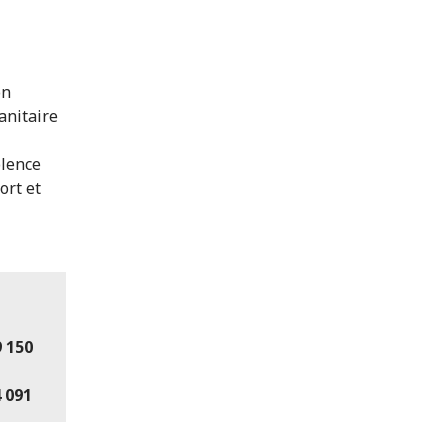
on
anitaire
olence
ort et
9 150
4 091