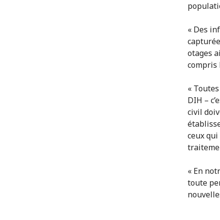
populati
« Des in
capturée
otages a
compris 
« Toutes
DIH – c’e
civil doi
établiss
ceux qui
traiteme
« En not
toute pe
nouvelle