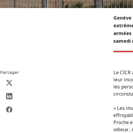
Genève (
extrême
armées d
samedi 
Le CICR a
Partager
leur inco
les pers
circonst
« Les im
effroyab
Proche et
odieux ; 