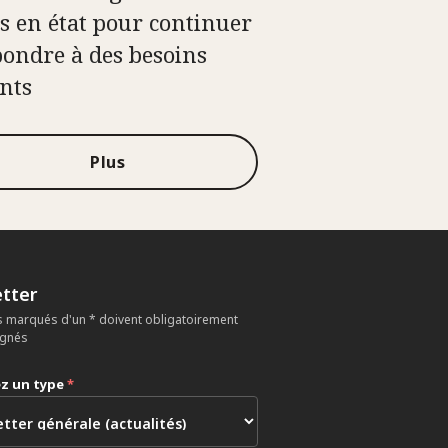
s en état pour continuer
pondre à des besoins
nts
Plus
tter
 marqués d'un * doivent obligatoirement
ignés
ez un type
*