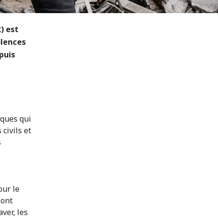
) est
olences
puis
iques qui
civils et
s
our le
sont
aver, les