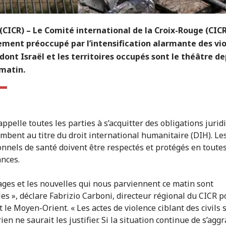
CICR) – Le Comité international de la Croix-Rouge (CICR
ment préoccupé par l’intensification alarmante des vi
ont Israël et les territoires occupés sont le théâtre de
matin.
ppelle toutes les parties à s’acquitter des obligations jurid
mbent au titre du droit international humanitaire (DIH). Les 
onnels de santé doivent être respectés et protégés en toute
ances.
ages et les nouvelles qui nous parviennent ce matin sont
les », déclare Fabrizio Carboni, directeur régional du CICR p
 le Moyen-Orient. « Les actes de violence ciblant des civils 
rien ne saurait les justifier. Si la situation continue de s’aggr