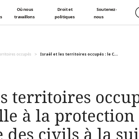
Où nous
Droit et
Soutenez-
és
travaillons
politiques
nous
territoires occupés
Israël et les territoires occupés : le C...
es territoires occup
le à la protection
des civils à la sui