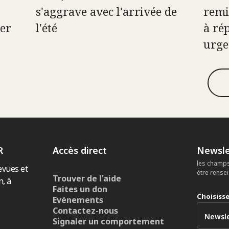
s'aggrave avec l'arrivée de
remi
er
l'été
à ré
urge
R
Accès direct
Newsle
les champs
evues et
être rense
Trouver de l'aide
n, à
Faites un don
Choisiss
Evènements
Contactez-nous
Signaler un comportement