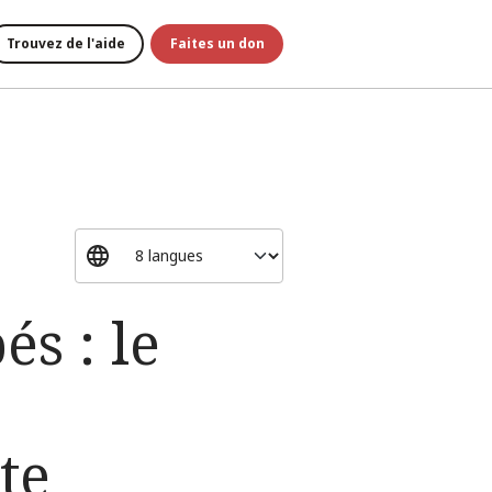
Trouvez de l'aide
Faites un don
és : le
te