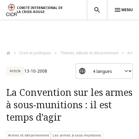
COMITÉ INTERNATIONAL DE
MENU
LA CROIX-ROUGE
Aller au contenu principal
Droit et politiques
Thèmes, débats et désarmement
Armes
13-10-2008
Article
La Convention sur les armes
à sous-munitions : il est
temps d’agir
Armes et désarmement
Les armes à sous-munitions