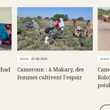
Article
01-06-2026
Article
chad
Cameroun : à Makary, des
Came
femmes cultivent l'espoir
Kolof
pota