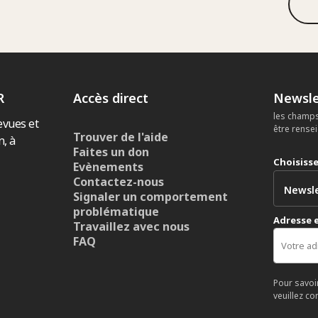
R
Accès direct
Newsle
les champs
evues et
être rense
Trouver de l'aide
n, à
Faites un don
Choisiss
Evènements
Contactez-nous
Signaler un comportement
problématique
Adresse 
Travaillez avec nous
FAQ
Pour savoi
veuillez co