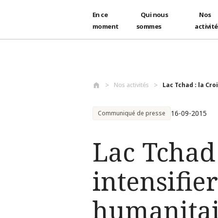
En ce
Qui nous
Nos
moment
sommes
activit
Aller au contenu principal
Nos activités
Lac Tchad : la Cro
16-09-2015
Communiqué de presse
Lac Tchad 
intensifier
humanitai