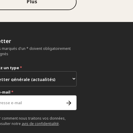
Plus
tter
 marqués d'un * doivent obligatoirement
ignés
ez un type
*
e-mail
*
r comment nous traitons vos données,
nsulter notre
avis de confidentialité
.