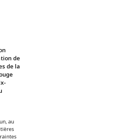
on
ation de
es de la
Rouge
ix-
u
un, au
tières
traintes