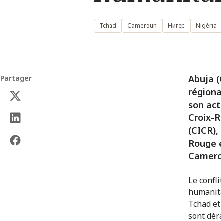
Tchad
Cameroun
Нигер
Nigéria
Abuja (
Partager
régiona
son act
Croix-R
(CICR),
Rouge e
Camerou
Le confl
humanita
Tchad et
sont dér