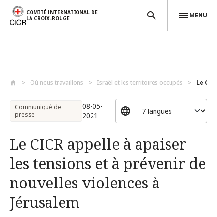
COMITÉ INTERNATIONAL DE
MENU
LA CROIX-ROUGE
Aller au contenu principal
Où nous travaillons
Israël et les territoires occupés
Le CIC
08-05-
Communiqué de
presse
2021
Le CICR appelle à apaiser
les tensions et à prévenir de
nouvelles violences à
Jérusalem