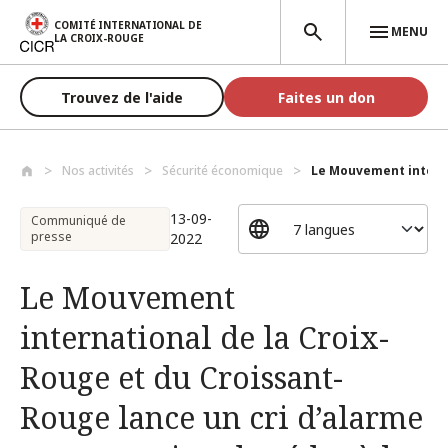
Aller au contenu principal
COMITÉ INTERNATIONAL DE
MENU
LA CROIX-ROUGE
Trouvez de l'aide
Faites un don
Nos activités
Sécurité économique
Le Mouvement internat
13-09-
Communiqué de
presse
2022
Le Mouvement
international de la Croix-
Rouge et du Croissant-
Rouge lance un cri d’alarme